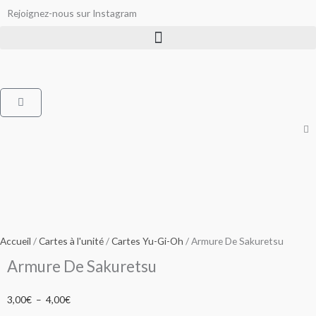
Aller
Rejoignez-nous sur Instagram
au
contenu
Panier
Accueil
/
Cartes à l'unité
/
Cartes Yu-Gi-Oh
/ Armure De Sakuretsu
Armure De Sakuretsu
Plage
3,00
€
–
4,00
€