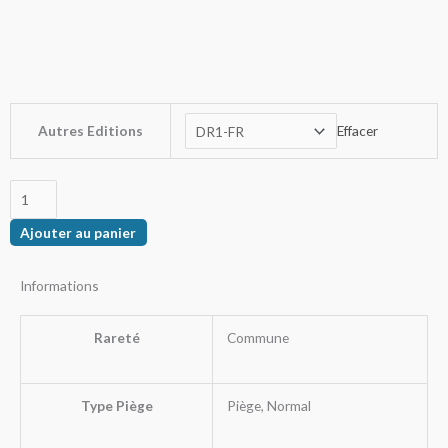
de
prix :
3,00€
à
4,00€
quantité
Autres Editions
Effacer
de
Armure
De
Sakuretsu
Ajouter au panier
Informations
Rareté
Commune
Type Piège
Piège, Normal