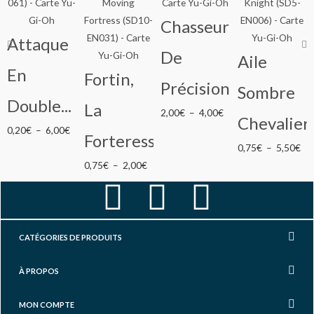
Chasseur
Attaque
De
Aile
En
Fortin,
Précision
Sombre
Double...
La
Plage
2,00
€
–
4,00
€
Chevalier..
Plage
de
0,20
€
–
6,00
€
Forteresse...
de
prix :
Pla
0,75
€
–
5,50
€
prix :
Plage
2,00€
de
0,75
€
–
2,00
€
0,20€
de
à
prix
F
I
Y
à
prix :
4,00€
0,
6,00€
0,75€
à
a
n
o
à
5,
CATÉGORIES DE PRODUITS
2,00€
c
s
u
À PROPOS
e
t
t
MON COMPTE