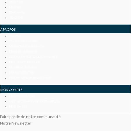
ONE PIECE
MARVEL
STAR WARS
YU-GI-OH
À PROPOS
ACCUEIL
QUI SOMMES-NOUS ?
MENTIONS LÉGALES / CGV
FRAIS DE LIVRAISON
DÉROULEMENT DE LA COMMANDE
ETAT DE NOS PRODUITS
PAIEMENT SÉCURISÉ
NOUS CONTACTER
S’ABONNER À LA NEWSLETTER
MON COMPTE
MES COMMANDES
MES INFORMATIONS PERSONNELLES
MON PANIER
Faire partie de notre communauté
Notre Newsletter