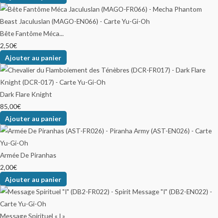
Bête Fantôme Méca...
2,50
€
Ajouter au panier
Dark Flare Knight
85,00
€
Ajouter au panier
Armée De Piranhas
2,00
€
Ajouter au panier
Message Spirituel « I »