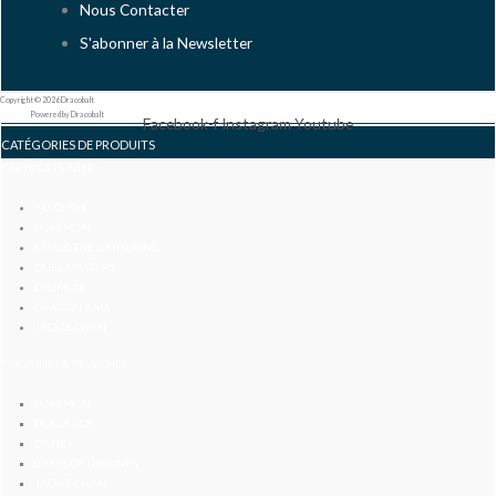
Nous Contacter
S'abonner à la Newsletter
Copyright © 2026 Dracobalt
Powered by Dracobalt
Facebook-f
Instagram
Youtube
CATÉGORIES DE PRODUITS
CARTES À L’UNITÉ :
YU-GI-OH
POKÉMON
MAGIC THE GATHERING
DUEL MASTERS
DIGIMON
DRAGON BALL
JACKIE CHAN
FIGURINES & PELUCHES :
POKÉMON
DC COMICS
DISNEY
GAME OF THRONES
JACKIE CHAN