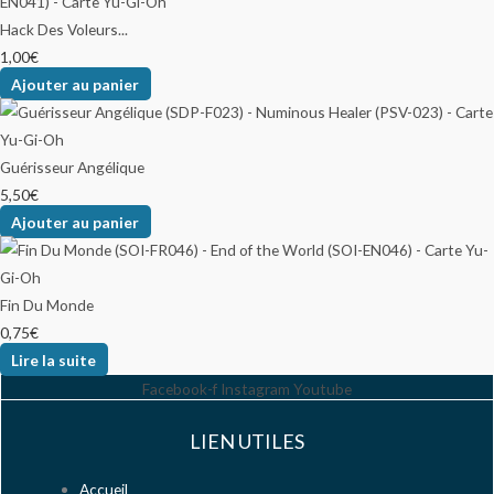
Hack Des Voleurs...
1,00
€
Ajouter au panier
Guérisseur Angélique
5,50
€
Ajouter au panier
Fin Du Monde
0,75
€
Lire la suite
Facebook-f
Instagram
Youtube
LIEN UTILES
Accueil