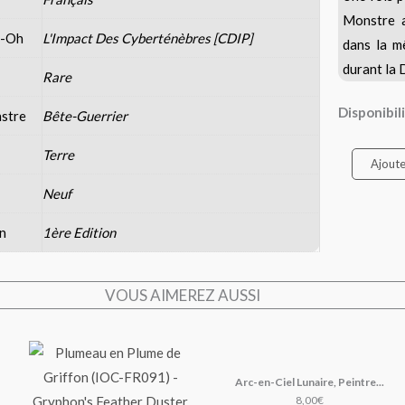
Monstre a
i-Oh
L'Impact Des Cyberténèbres [CDIP]
dans la m
durant la
Rare
quantité
Disponibili
stre
Bête-Guerrier
de
Terre
Rhynos
Ajoute
Saccageur
Neuf
on
1ère Edition
VOUS AIMEREZ AUSSI
Arc-en-Ciel Lunaire, Peintre...
8,00
€