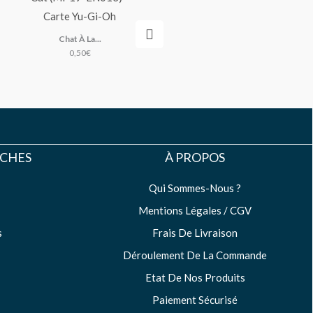
Dokuroyaiba
0,50
€
Chat À La...
0,50
€
UCHES
À PROPOS
Qui Sommes-Nous ?
Mentions Légales / CGV
s
Frais De Livraison
Déroulement De La Commande
Etat De Nos Produits
Paiement Sécurisé