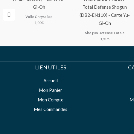
Voile Chrysalide
1,00
€
Shogun Défense Totale
1,50
€
LIEN UTILES
CA
Accueil
Mon Panier
Mon Compte
M
Mes Commandes