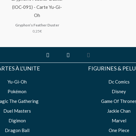
Gryphon’s Feather Duster
0,25
€
F
I
Y
a
n
o
c
s
u
e
t
t
RTES À L'UNITE
FIGURINES & PEL
b
a
u
o
g
b
Yu-Gi-Oh
o
r
e
Dc Comics
k
a
Pokémon
Disney
-
m
f
agic The Gathering
Game Of Throne
Duel Masters
Jackie Chan
Digimon
Marvel
Dragon Ball
One Piece