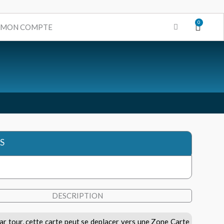
0
Panie
MON COMPTE
S
DESCRIPTION
ar tour, cette carte peut se deplacer vers une Zone Carte