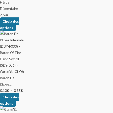
Héros
Elémentaire
2,50
€
Choix des
options
Baron De
L’Epée...
0,10
€
–
0,35
€
Choix des
options