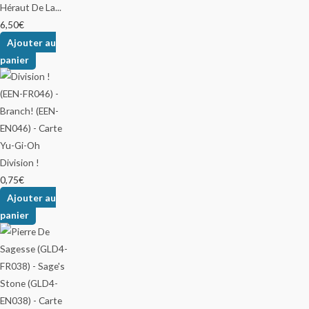
Héraut De La...
6,50
€
Ajouter au
panier
Division !
0,75
€
Ajouter au
panier