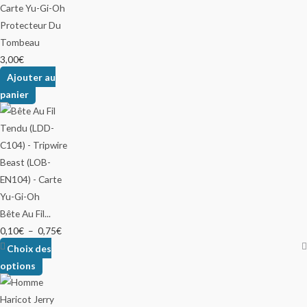
Protecteur Du
Tombeau
3,00
€
Ajouter au
panier
Bête Au Fil...
0,10
€
–
0,75
€
Choix des
options