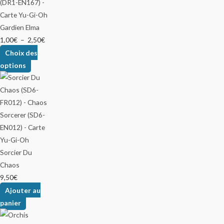
Gardien Elma
1,00
€
–
2,50
€
Choix des
options
Sorcier Du
Chaos
9,50
€
Ajouter au
panier