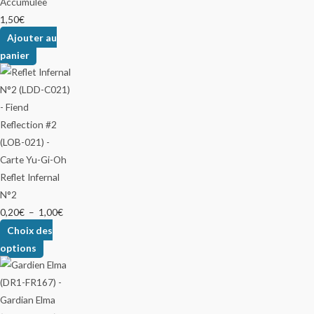
Accumulée
1,50
€
Ajouter au
panier
Reflet Infernal
N°2
0,20
€
–
1,00
€
Choix des
options