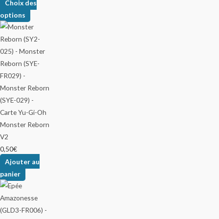
Choix des
options
Monster Reborn
V2
0,50
€
Ajouter au
panier