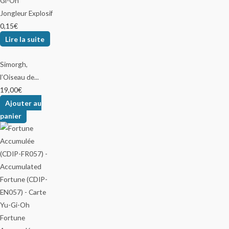
Jongleur Explosif
0,15
€
Lire la suite
Simorgh,
l’Oiseau de...
19,00
€
Ajouter au
panier
Fortune