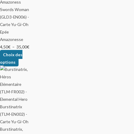
Epée
Amazonesse
4,50
€
–
35,00
€
Choix des
options
Burstinatrix,