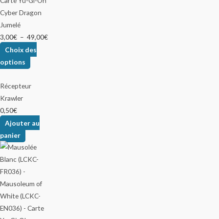
Cyber Dragon
Jumelé
3,00
€
–
49,00
€
Choix des
options
Récepteur
Krawler
0,50
€
Ajouter au
panier