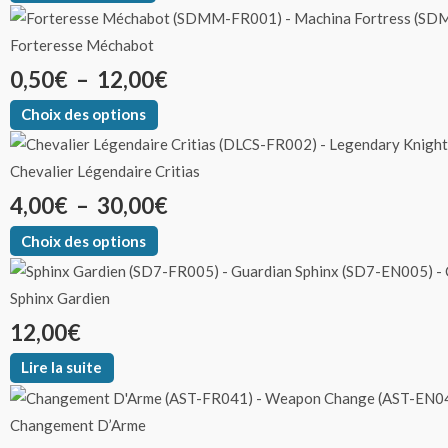
Forteresse Méchabot
0,50
€
–
12,00
€
Choix des options
Chevalier Légendaire Critias
4,00
€
–
30,00
€
Choix des options
Sphinx Gardien
12,00
€
Lire la suite
Changement D’Arme