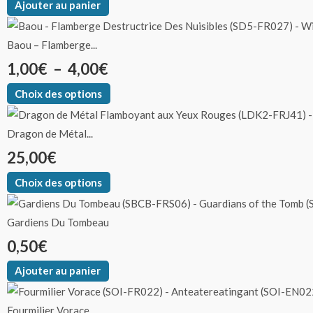
du
du
du
du
du
du
du
du
du
du
du
du
du
du
du
du
du
Ajouter au panier
produit
produit
produit
produit
produit
produit
produit
produit
produit
produit
produit
produit
produit
produit
produit
produit
produit
Baou – Flamberge...
1,00
€
–
4,00
€
Choix des options
Dragon de Métal...
25,00
€
Choix des options
Gardiens Du Tombeau
0,50
€
Ajouter au panier
Fourmilier Vorace