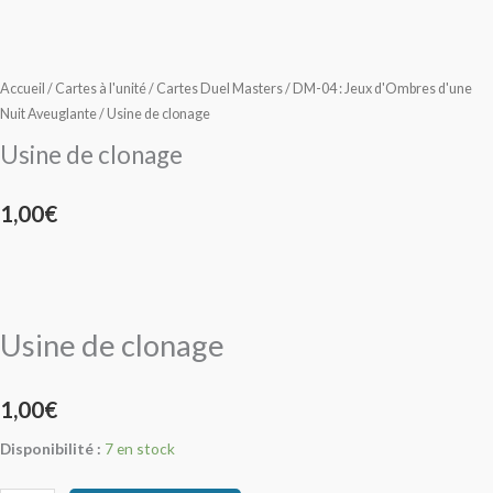
de
de
plusieurs
plusieurs
prix :
prix :
clonage
clonage
variations.
variations.
19,00€
19,00€
Les
Les
options
options
Accueil
/
Cartes à l'unité
/
Cartes Duel Masters
/
DM-04 : Jeux d'Ombres d'une
à
à
peuvent
peuvent
Nuit Aveuglante
/ Usine de clonage
59,00€
39,00€
être
être
Usine de clonage
choisies
choisies
sur
sur
1,00
€
la
la
page
page
du
du
produit
produit
Usine de clonage
1,00
€
Disponibilité :
7 en stock