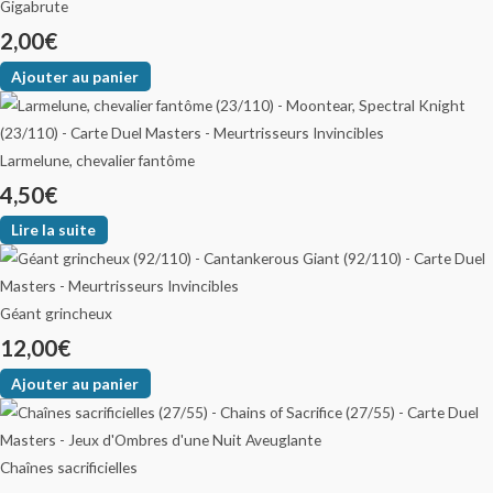
Gigabrute
2,00
€
Ajouter au panier
Larmelune, chevalier fantôme
4,50
€
Lire la suite
Géant grincheux
12,00
€
Ajouter au panier
Chaînes sacrificielles