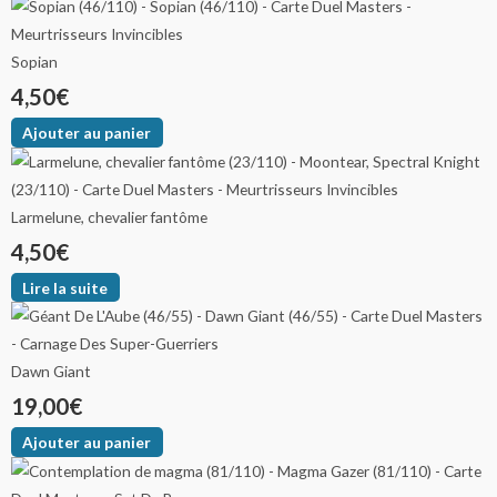
page
page
page
page
du
du
du
du
produit
produit
produit
produit
Sopian
4,50
€
Ajouter au panier
Larmelune, chevalier fantôme
4,50
€
Lire la suite
Dawn Giant
19,00
€
Ajouter au panier