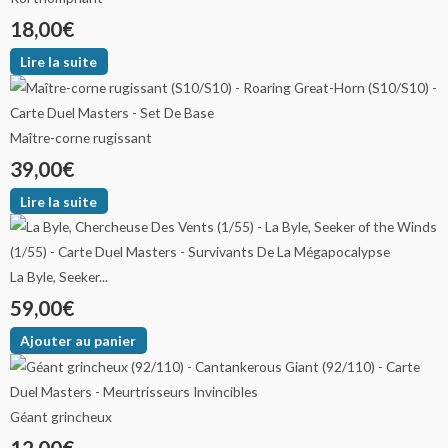
18,00
€
Lire la suite
Maître-corne rugissant
39,00
€
Lire la suite
La Byle, Seeker...
59,00
€
Ajouter au panier
Géant grincheux