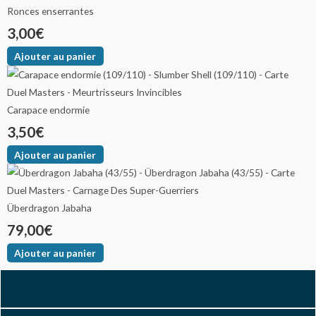
Ronces enserrantes
3,00
€
Ajouter au panier
Carapace endormie
3,50
€
Ajouter au panier
Überdragon Jabaha
79,00
€
Ajouter au panier
F
I
Y