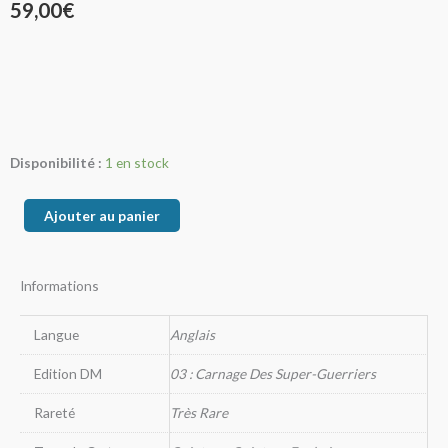
59,00
€
quantité
Disponibilité :
1 en stock
de
Sieg
Ajouter au panier
Balicula
the
Informations
intense
Langue
Anglais
Edition DM
03 : Carnage Des Super-Guerriers
Rareté
Très Rare