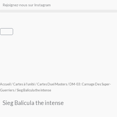
Aller
Rejoignez-nous sur Instagram
au
contenu
Panier
Accueil
/
Cartes à l'unité
/
Cartes Duel Masters
/
DM-03 : Carnage Des Super-
Guerriers
/ Sieg Balicula the intense
Sieg Balicula the intense