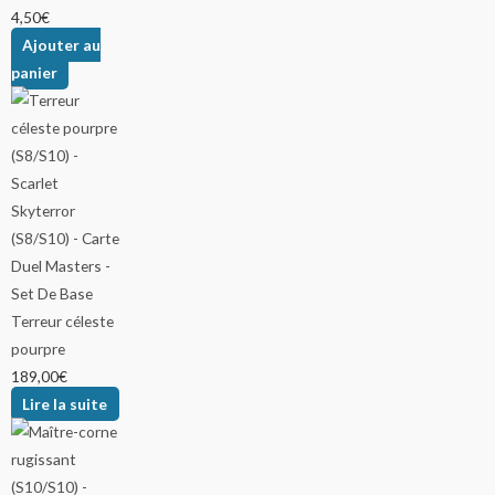
4,50
€
Ajouter au
panier
Terreur céleste
pourpre
189,00
€
Lire la suite