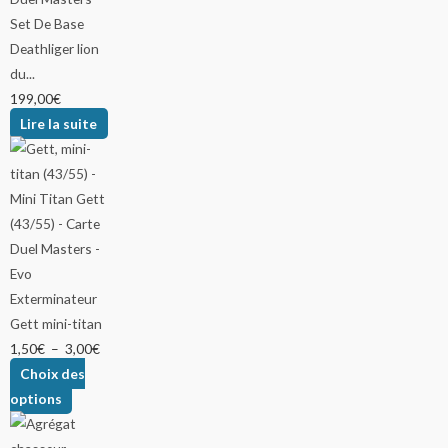
Deathliger lion
du...
199,00
€
Lire la suite
Gett mini-titan
1,50
€
–
3,00
€
Choix des
options