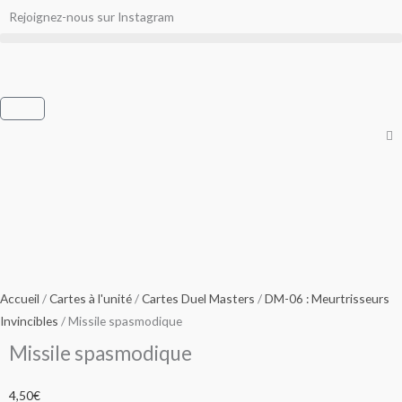
Aller
Rejoignez-nous sur Instagram
au
contenu
Panier
Accueil
/
Cartes à l'unité
/
Cartes Duel Masters
/
DM-06 : Meurtrisseurs
Invincibles
/ Missile spasmodique
Missile spasmodique
4,50
€