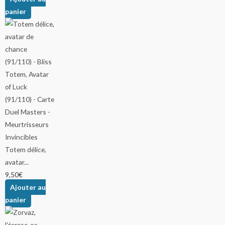
panier
Totem délice,
avatar...
9,50
€
Ajouter au
panier