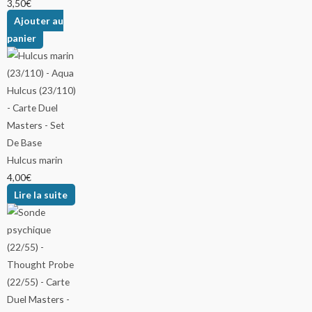
3,50
€
Ajouter au
panier
Hulcus marin
4,00
€
Lire la suite