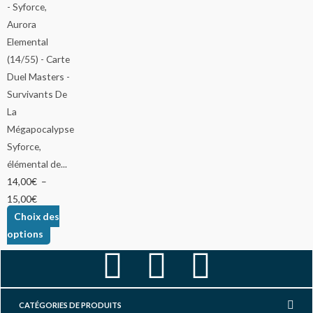
Syforce,
élémental de...
14,00
€
–
15,00
€
Choix des
options
F
I
Y
a
n
o
CATÉGORIES DE PRODUITS