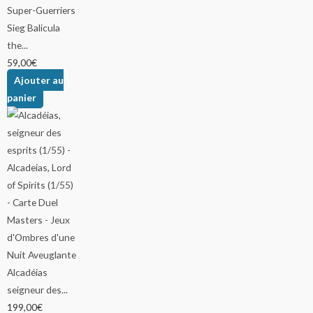
Sieg Balicula
the...
59,00
€
Ajouter au
panier
Alcadéias
seigneur des...
199,00
€