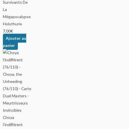
Holothurie
7,00
€
Ajouter au
panier
Choya
l’indifférent