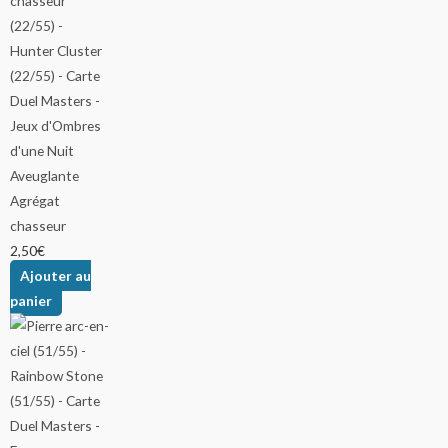
Agrégat
chasseur
2,50
€
Ajouter au
panier