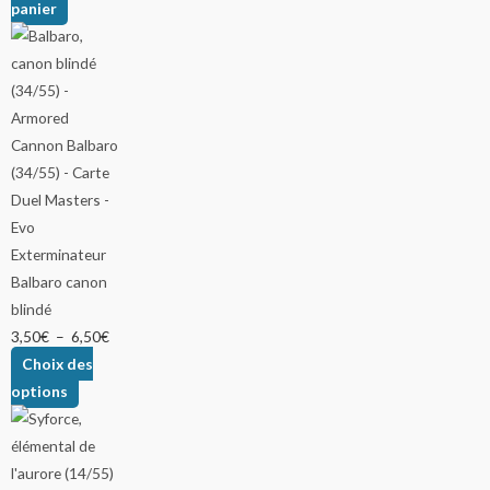
panier
Balbaro canon
blindé
3,50
€
–
6,50
€
Choix des
options