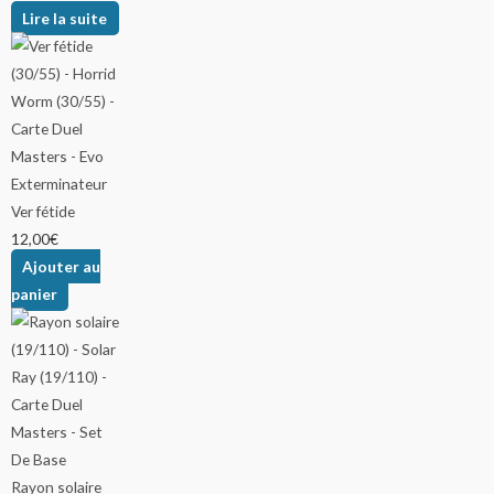
Lire la suite
Ver fétide
12,00
€
Ajouter au
panier
Rayon solaire