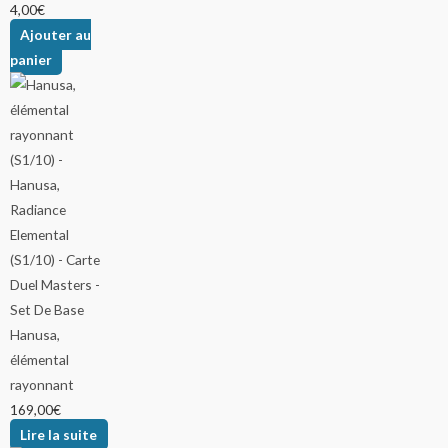
4,00
€
Ajouter au
panier
Hanusa,
élémental
rayonnant
169,00
€
Lire la suite