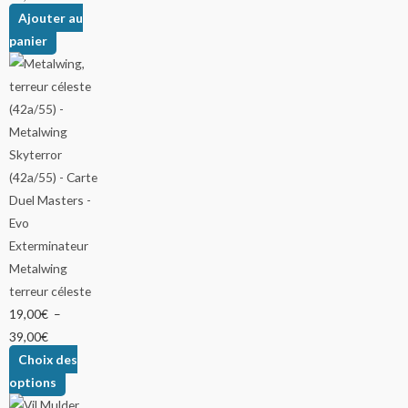
Ajouter au
panier
Metalwing
terreur céleste
19,00
€
–
39,00
€
Choix des
options