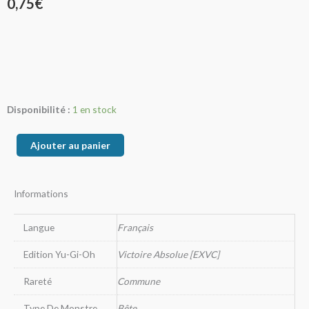
0,75
€
quantité
Disponibilité :
1 en stock
de
Tygerius,
Ajouter au panier
Bête
Gladiateur
Informations
Langue
Français
Edition Yu-Gi-Oh
Victoire Absolue [EXVC]
Rareté
Commune
Type De Monstre
Bête