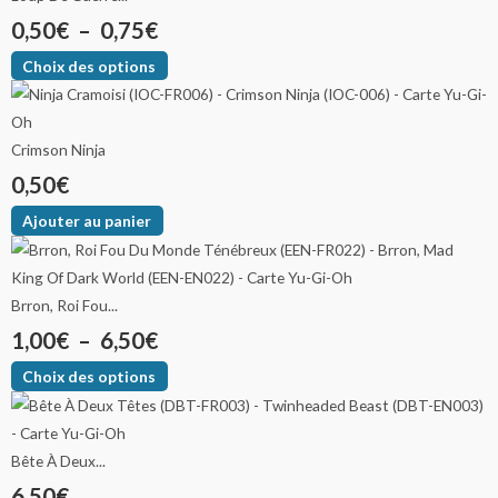
0,50
€
–
0,75
€
Choix des options
Crimson Ninja
0,50
€
Ajouter au panier
Brron, Roi Fou...
1,00
€
–
6,50
€
Choix des options
Bête À Deux...
6,50
€