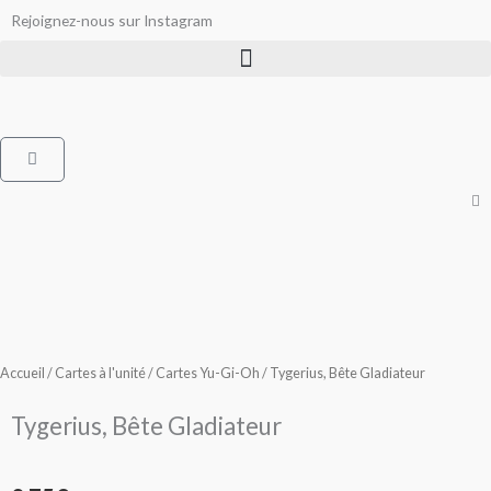
Aller
Rejoignez-nous sur Instagram
au
contenu
Panier
Accueil
/
Cartes à l'unité
/
Cartes Yu-Gi-Oh
/ Tygerius, Bête Gladiateur
Tygerius, Bête Gladiateur