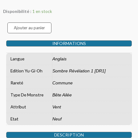
quantité
Disponibilité :
1 en stock
de
Sonic
Ajouter au panier
Duck
INFORMATIONS
Langue
Anglais
Edition Yu-Gi-Oh
Sombre Révélation 1 [DR1]
Rareté
Commune
Type De Monstre
Bête Ailée
Attribut
Vent
Etat
Neuf
DESCRIPTION