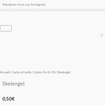
Aller
Rejoignez-nous sur Instagram
au
contenu
Panier
Accueil
/
Cartes à l'unité
/
Cartes Yu-Gi-Oh
/ Skelengel
Skelengel
0,50
€