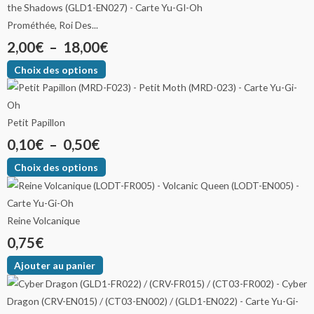
Prométhée, Roi Des...
2,00
€
–
18,00
€
Choix des options
Petit Papillon
0,10
€
–
0,50
€
Choix des options
Reine Volcanique
0,75
€
Ajouter au panier