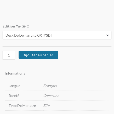
quantité
Edition Yu-Gi-Oh
de
Skelengel
Ajouter au panier
Informations
Langue
Français
Rareté
Commune
Type De Monstre
Elfe