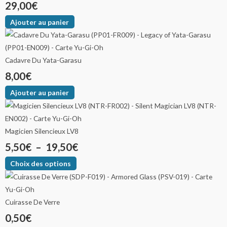
29,00
€
Ajouter au panier
Cadavre Du Yata-Garasu
8,00
€
Ajouter au panier
Magicien Silencieux LV8
5,50
€
–
19,50
€
Choix des options
Cuirasse De Verre
0,50
€