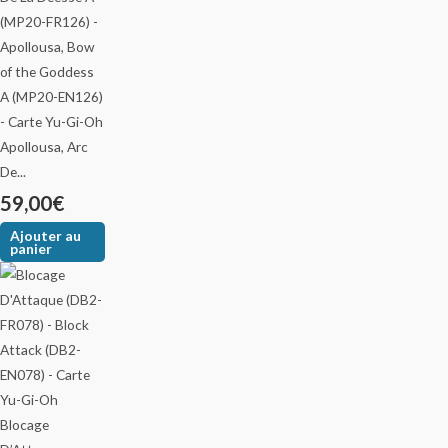
Apollousa, Arc
De...
59,00
€
Ajouter au
panier
Blocage