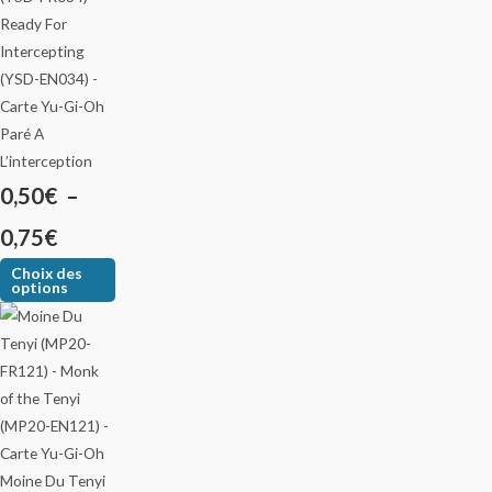
Paré A
L’interception
0,50
€
–
0,75
€
Choix des
options
Moine Du Tenyi