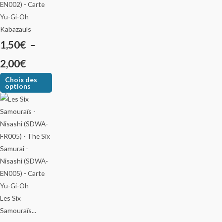
Kabazauls
1,50
€
–
2,00
€
Choix des
options
Les Six
Samouraïs...