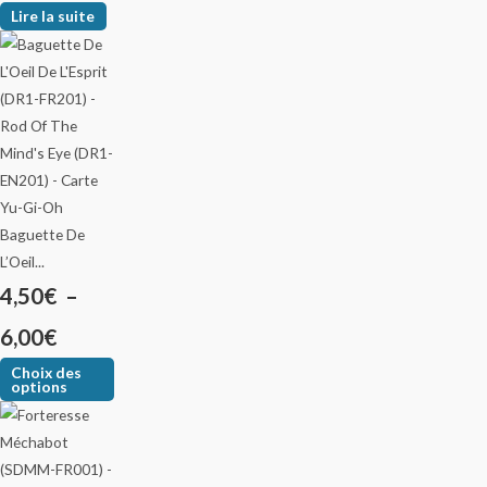
Lire la suite
Baguette De
L’Oeil...
4,50
€
–
6,00
€
Choix des
options