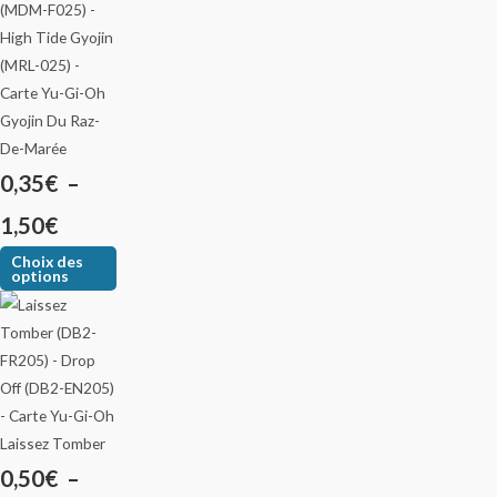
Gyojin Du Raz-
De-Marée
0,35
€
–
1,50
€
Choix des
options
Laissez Tomber
0,50
€
–