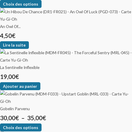
Choix des options
An Owl Of...
4,50
€
Lire la suite
La Sentinelle Inflexible
19,00
€
Ajouter au panier
Gobelin Parvenu
30,00
€
–
35,00
€
Choix des options