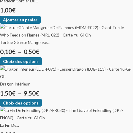
Médecin Sorcier Du...
1,00
€
Ajouter au panier
Tortue Géante Mangeuse...
0,10
€
–
0,50
€
Choix des options
Dragon Inférieur
1,50
€
–
9,50
€
Choix des options
La Fin De...