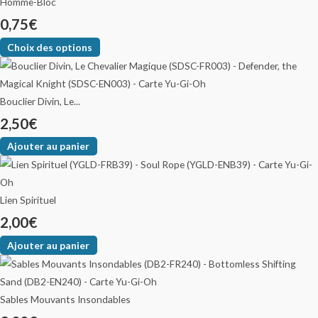
Homme-Bloc
0,75
€
Choix des options
Bouclier Divin, Le...
2,50
€
Ajouter au panier
Lien Spirituel
2,00
€
Ajouter au panier
Sables Mouvants Insondables