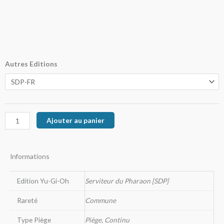
de
prix :
0,10€
à
quantité
Autres Editions
de
1,00€
Règles
Tribales
Ajouter au panier
Informations
Edition Yu-Gi-Oh
Serviteur du Pharaon [SDP]
Rareté
Commune
Type Piège
Piège, Continu