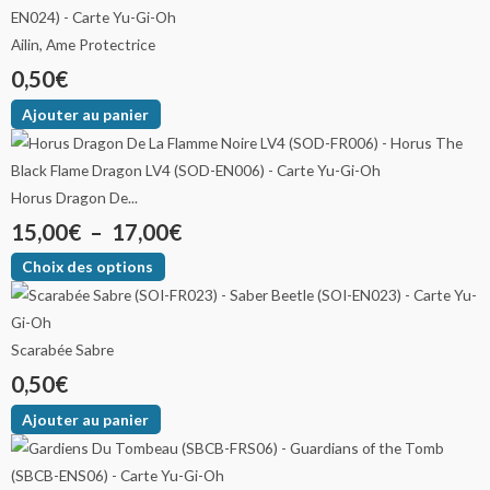
Ailin, Ame Protectrice
0,50
€
Ajouter au panier
Horus Dragon De...
15,00
€
–
17,00
€
Choix des options
Scarabée Sabre
0,50
€
Ajouter au panier