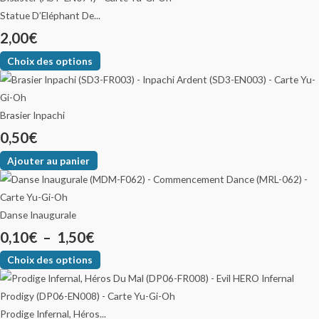
Statue D’Eléphant De...
2,00
€
Choix des options
Brasier Inpachi
0,50
€
Ajouter au panier
Danse Inaugurale
0,10
€
–
1,50
€
Choix des options
Prodige Infernal, Héros...