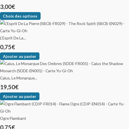
3,00
€
Choix des options
L’Esprit De La...
0,75
€
Ajouter au panier
Caius, Le Monarque...
19,50
€
Ajouter au panier
Ogre Flambant
0,75
€