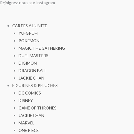
Rejoignez-nous sur Instagram
Aller
au
contenu
CARTES À L’UNITE
YU-GI-OH
POKÉMON
MAGIC THE GATHERING
DUEL MASTERS
DIGIMON
DRAGON BALL
JACKIE CHAN
FIGURINES & PELUCHES
DC COMICS
DISNEY
GAME OF THRONES
JACKIE CHAN
MARVEL
ONE PIECE