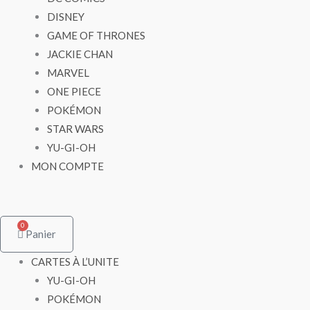
DISNEY
GAME OF THRONES
JACKIE CHAN
MARVEL
ONE PIECE
POKÉMON
STAR WARS
YU-GI-OH
MON COMPTE
0
Panier
CARTES À L’UNITE
YU-GI-OH
POKÉMON