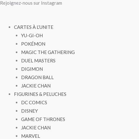
Rejoignez-nous sur Instagram
Aller
quantité
quantité
au
de
de
contenu
Zolga
Zolga
CARTES À L’UNITE
YU-GI-OH
POKÉMON
MAGIC THE GATHERING
DUEL MASTERS
DIGIMON
DRAGON BALL
JACKIE CHAN
FIGURINES & PELUCHES
DC COMICS
DISNEY
GAME OF THRONES
JACKIE CHAN
MARVEL