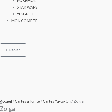
POKÉMON
STAR WARS
YU-GI-OH
MON COMPTE
Panier
Accueil
/
Cartes à l'unité
/
Cartes Yu-Gi-Oh
/ Zolga
Zolga