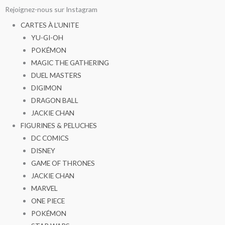
Aller
Rejoignez-nous sur Instagram
au
CARTES À L’UNITE
contenu
YU-GI-OH
POKÉMON
MAGIC THE GATHERING
DUEL MASTERS
DIGIMON
DRAGON BALL
JACKIE CHAN
FIGURINES & PELUCHES
DC COMICS
DISNEY
GAME OF THRONES
JACKIE CHAN
MARVEL
ONE PIECE
POKÉMON