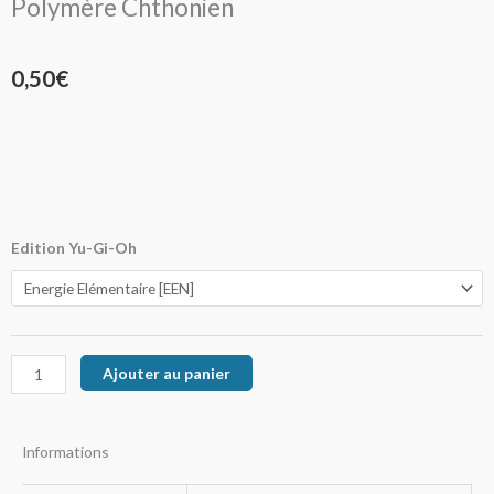
Polymère Chthonien
0,50
€
quantité
Edition Yu-Gi-Oh
de
Polymère
Chthonien
Ajouter au panier
Informations