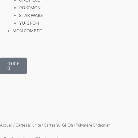
POKÉMON
STAR WARS
YU-GI-OH
MON COMPTE
Panier
0,00
€
0
Accueil
/
Cartes à l'unité
/
Cartes Yu-Gi-Oh
/ Polymère Chthonien