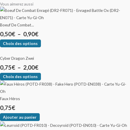
Vous aimerez aussi
Boeuf De Combat...
0,50
€
–
0,90
€
Choix des options
Cyber Dragon Zwei
0,75
€
–
2,00
€
Choix des options
Faux Héros
0,75
€
Ajouter au panier