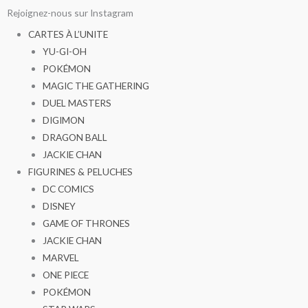
Aller
Rejoignez-nous sur Instagram
au
CARTES À L’UNITE
contenu
YU-GI-OH
POKÉMON
MAGIC THE GATHERING
DUEL MASTERS
DIGIMON
DRAGON BALL
JACKIE CHAN
FIGURINES & PELUCHES
DC COMICS
DISNEY
GAME OF THRONES
JACKIE CHAN
MARVEL
ONE PIECE
POKÉMON