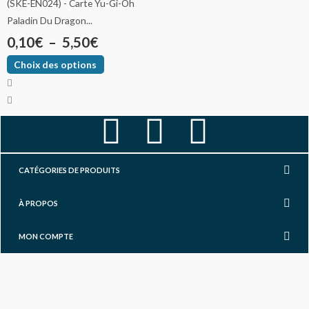
Paladin Du Dragon...
0,10
€
–
5,50
€
Choix des options
F
I
Y
a
n
o
CATÉGORIES DE PRODUITS
c
s
u
À PROPOS
e
t
t
MON COMPTE
b
a
u