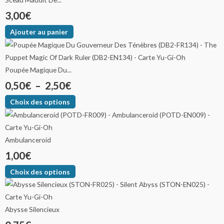
3,00
€
Ajouter au panier
Poupée Magique Du...
0,50
€
–
2,50
€
Choix des options
Ambulanceroid
1,00
€
Choix des options
Abysse Silencieux