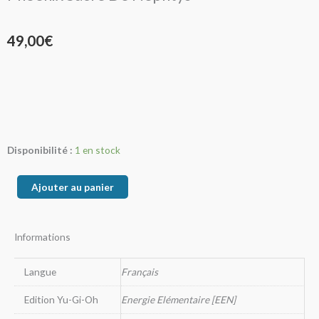
49,00
€
quantité
Disponibilité :
1 en stock
de
Phoenix
Ajouter au panier
Sacré
De
Informations
Nephtys
Langue
Français
Edition Yu-Gi-Oh
Energie Elémentaire [EEN]