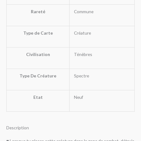
Rareté
Commune
Type de Carte
Créature
Civilisation
Ténèbres
Type De Créature
Spectre
Etat
Neuf
Description
■ Lorsque tu places cette créature dans la zone de combat, détruis