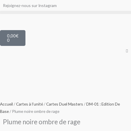
Aller
Rejoignez-nous sur Instagram
au
contenu
Panier
0,00
€
0
Accueil
/
Cartes à l'unité
/
Cartes Duel Masters
/
DM-01 : Edition De
Base
/ Plume noire ombre de rage
Plume noire ombre de rage