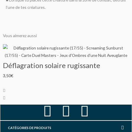
l’une de tes créatures.
Vous aimerez aussi
Déflagration solaire rugissante
3,50
€
1
F
I
Y
a
n
o
CATÉGORIES DE PRODUITS