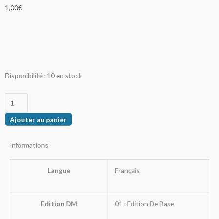
1,00
€
quantité
Disponibilité :
10 en stock
de
Plume
noire
Ajouter au panier
ombre
de
Informations
rage
Langue
Français
Edition DM
01 : Edition De Base