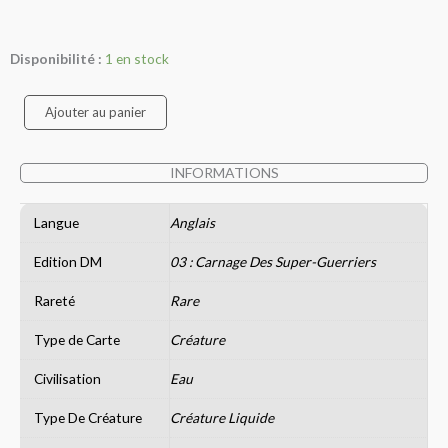
quantité
Disponibilité :
1 en stock
de
Aqua
Ajouter au panier
Deformer
INFORMATIONS
Langue
Anglais
Edition DM
03 : Carnage Des Super-Guerriers
Rareté
Rare
Type de Carte
Créature
Civilisation
Eau
Type De Créature
Créature Liquide