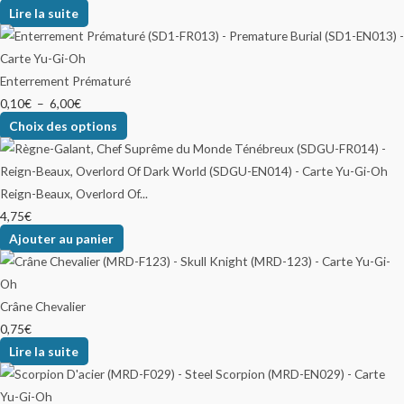
Lire la suite
Enterrement Prématuré
0,10
€
–
6,00
€
Choix des options
Reign-Beaux, Overlord Of...
4,75
€
Ajouter au panier
Crâne Chevalier
0,75
€
Lire la suite