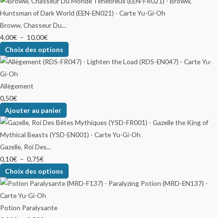
Broww, Chasseur Du...
4,00
€
–
10,00
€
Choix des options
Allègement
0,50
€
Ajouter au panier
Gazelle, Roi Des...
0,10
€
–
0,75
€
Choix des options
Potion Paralysante