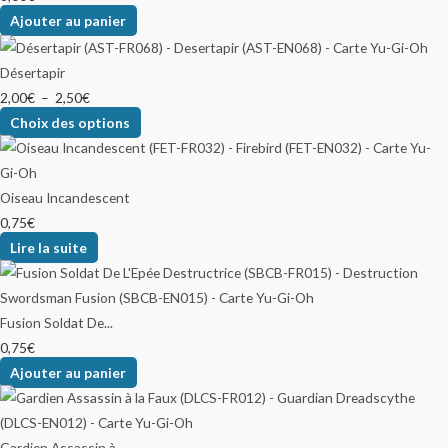
Ajouter au panier
Désertapir
2,00
€
–
2,50
€
Choix des options
Oiseau Incandescent
0,75
€
Lire la suite
Fusion Soldat De...
0,75
€
Ajouter au panier
Gardien Assassin à...