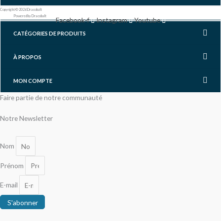
Copyright © 2026 Dracobalt
Powered by Dracobalt
Facebook-f
Instagram
Youtube
CATÉGORIES DE PRODUITS
À PROPOS
MON COMPTE
Faire partie de notre communauté
Notre Newsletter
Nom
Prénom
E-mail
S'abonner