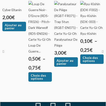
Ce
C
Plage
Plage
produit
p
Cyber Eltanin
de
de
a
a
2,00
€
plusieurs
p
prix :
prix :
Ajouter au
variations.
v
panier
0,50€
0,10€
Les
L
Ryu-Kishin
options
o
Paralysateur De
0,10
€
–
à
à
peuvent
p
Loup De
Piège
0,25
€
0,75€
0,25€
être
ê
Guerre...
3,00
€
choisies
c
Choix des
0,50
€
–
Ajouter au
options
sur
s
panier
0,75
€
la
la
page
p
Choix des
options
du
d
produit
p