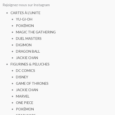
Aller
Rejoignez-nous sur Instagram
au
CARTES À L’UNITE
contenu
YU-GI-OH
POKÉMON
MAGIC THE GATHERING
DUEL MASTERS
DIGIMON
DRAGON BALL
JACKIE CHAN
FIGURINES & PELUCHES
DC COMICS
DISNEY
GAME OF THRONES
JACKIE CHAN
MARVEL
ONE PIECE
POKÉMON