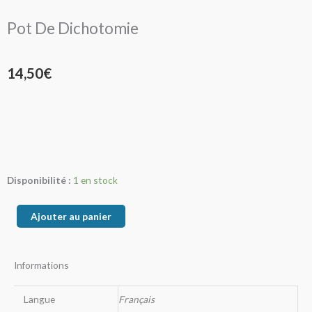
Pot De Dichotomie
14,50
€
quantité
Disponibilité :
1 en stock
de
Pot
Ajouter au panier
De
Dichotomie
Informations
Langue
Français