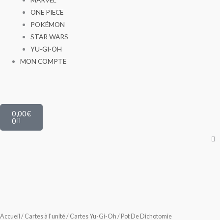
ONE PIECE
POKÉMON
STAR WARS
YU-GI-OH
MON COMPTE
Panier
0,00
€
0
Accueil
/
Cartes à l'unité
/
Cartes Yu-Gi-Oh
/ Pot De Dichotomie