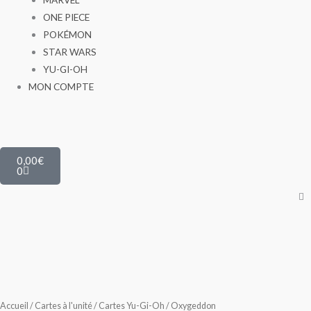
ONE PIECE
POKÉMON
STAR WARS
YU-GI-OH
MON COMPTE
Panier
0,00
€
0
Accueil
/
Cartes à l'unité
/
Cartes Yu-Gi-Oh
/ Oxygeddon