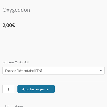
Oxygeddon
2,00
€
quantité
Edition Yu-Gi-Oh
de
Oxygeddon
Ajouter au panier
Informations