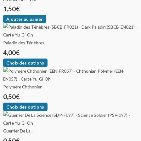
1,50
€
Ajouter au panier
Paladin des Ténèbres...
4,00
€
Choix des options
Polymère Chthonien
0,50
€
Choix des options
Guerrier De La...
0,50
€