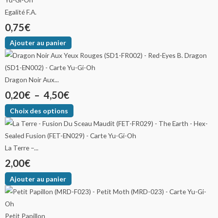
Egalité F.A.
0,75
€
Ajouter au panier
Dragon Noir Aux...
0,20
€
–
4,50
€
Choix des options
La Terre –...
2,00
€
Ajouter au panier
Petit Papillon