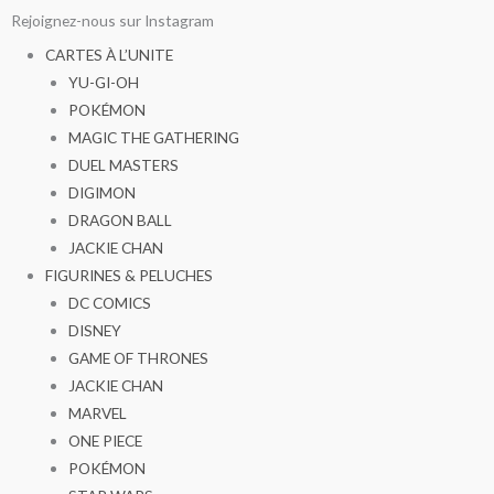
Aller
Rejoignez-nous sur Instagram
au
CARTES À L’UNITE
contenu
YU-GI-OH
POKÉMON
MAGIC THE GATHERING
DUEL MASTERS
DIGIMON
DRAGON BALL
JACKIE CHAN
FIGURINES & PELUCHES
DC COMICS
DISNEY
GAME OF THRONES
JACKIE CHAN
MARVEL
ONE PIECE
POKÉMON