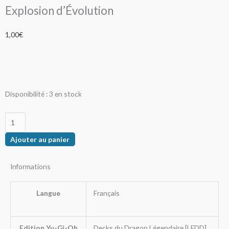
Explosion d’Évolution
1,00
€
quantité
Disponibilité :
3 en stock
de
Explosion
d'Évolution
Ajouter au panier
Informations
Langue
Français
Edition Yu-Gi-Oh
Decks du Dragon Légendaire [LEDD]