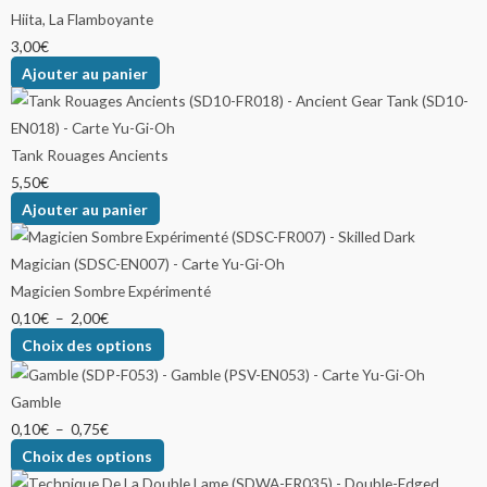
Hiita, La Flamboyante
3,00
€
Ajouter au panier
Tank Rouages Ancients
5,50
€
Ajouter au panier
Magicien Sombre Expérimenté
0,10
€
–
2,00
€
Choix des options
Gamble
0,10
€
–
0,75
€
Choix des options