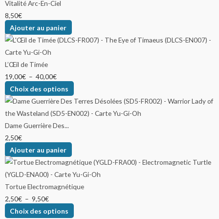
Vitalité Arc-En-Ciel
8,50
€
Ajouter au panier
L’Œil de Timée
19,00
€
–
40,00
€
Choix des options
Dame Guerrière Des...
2,50
€
Ajouter au panier
Tortue Electromagnétique
2,50
€
–
9,50
€
Choix des options