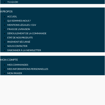
YU-GI-OH
f
À PROPOS
ACCUEIL
QUI SOMMES-NOUS ?
MENTIONS LÉGALES / CGV
FRAIS DE LIVRAISON
DÉROULEMENT DE LA COMMANDE
ETAT DE NOS PRODUITS
PAIEMENT SÉCURISÉ
NOUS CONTACTER
S’ABONNER À LA NEWSLETTER
MON COMPTE
MES COMMANDES
MES INFORMATIONS PERSONNELLES
MON PANIER