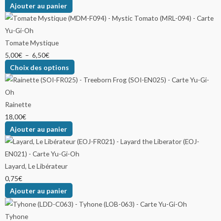
Ajouter au panier
Tomate Mystique
5,00
€
–
6,50
€
Choix des options
Rainette
18,00
€
Ajouter au panier
Layard, Le Libérateur
0,75
€
Ajouter au panier
Tyhone