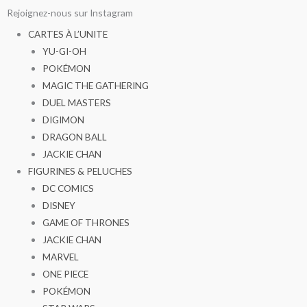
Aller
Rejoignez-nous sur Instagram
au
CARTES À L’UNITE
contenu
YU-GI-OH
POKÉMON
MAGIC THE GATHERING
DUEL MASTERS
DIGIMON
DRAGON BALL
JACKIE CHAN
FIGURINES & PELUCHES
DC COMICS
DISNEY
GAME OF THRONES
JACKIE CHAN
MARVEL
ONE PIECE
POKÉMON