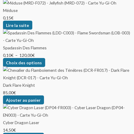
Méduse
0,15
€
Lire la suite
Spadassin Des Flammes
0,10
€
–
120,00
€
Choix des options
Dark Flare Knight
85,00
€
Ajouter au panier
Cyber Dragon Laser
14,50
€