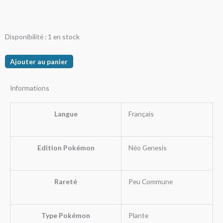
quantité
Disponibilité :
1 en stock
de
Ortide
Ajouter au panier
Informations
Langue
Français
Edition Pokémon
Néo Genesis
Rareté
Peu Commune
Type Pokémon
Plante