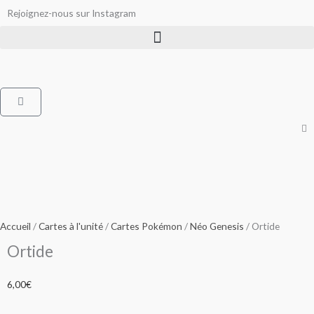
Aller
Rejoignez-nous sur Instagram
au
contenu
Panier
Accueil
/
Cartes à l'unité
/
Cartes Pokémon
/
Néo Genesis
/ Ortide
Ortide
6,00
€