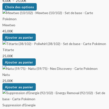
4,00
€
–
25,00
€
Choix des options
Mewtwo
45,00
€
Ajouter au panier
Tétarte
25,00
€
Ajouter au panier
Natu
25,00
€
Ajouter au panier
Suppression d’Energie