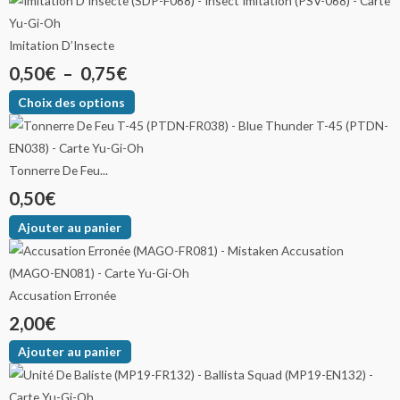
Imitation D’Insecte
0,50
€
–
0,75
€
Choix des options
Tonnerre De Feu...
0,50
€
Ajouter au panier
Accusation Erronée
2,00
€
Ajouter au panier