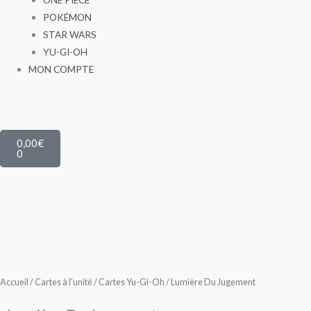
POKÉMON
STAR WARS
YU-GI-OH
MON COMPTE
Panier
0,00
€
0
Accueil
/
Cartes à l'unité
/
Cartes Yu-Gi-Oh
/ Lumière Du Jugement