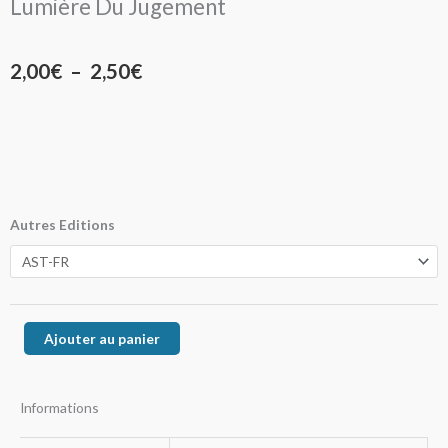
Lumière Du Jugement
Plage
2,00
€
–
2,50
€
de
prix :
2,00€
à
quantité
Autres Editions
de
2,50€
Lumière
Du
Jugement
Ajouter au panier
Informations