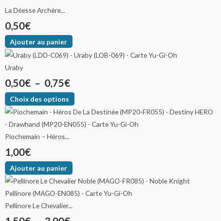
La Déesse Archère...
0,50
€
Ajouter au panier
Uraby
0,50
€
–
0,75
€
Choix des options
Piochemain – Héros...
1,00
€
Ajouter au panier
Pellinore Le Chevalier...
1,50
€
–
3,00
€