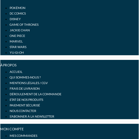
o
g
b
POKÉMON
o
r
e
DC COMICS
DISNEY
GAME OF THRONES
k
a
JACKIE CHAN
ONE PIECE
-
m
MARVEL
STAR WARS
YU-GI-OH
f
À PROPOS
ACCUEIL
QUI SOMMES-NOUS ?
MENTIONS LÉGALES / CGV
FRAIS DE LIVRAISON
DÉROULEMENT DE LA COMMANDE
ETAT DE NOS PRODUITS
PAIEMENT SÉCURISÉ
NOUS CONTACTER
S’ABONNER À LA NEWSLETTER
MON COMPTE
MES COMMANDES