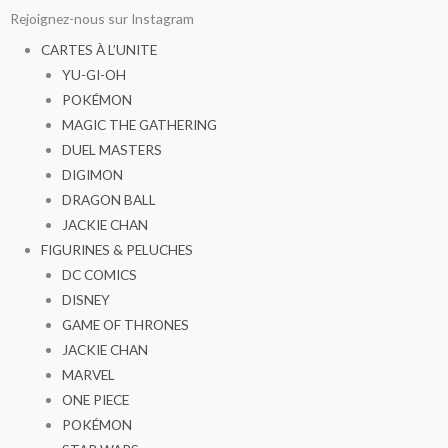
Aller
Rejoignez-nous sur Instagram
au
CARTES À L’UNITE
contenu
YU-GI-OH
POKÉMON
MAGIC THE GATHERING
DUEL MASTERS
DIGIMON
DRAGON BALL
JACKIE CHAN
FIGURINES & PELUCHES
DC COMICS
DISNEY
GAME OF THRONES
JACKIE CHAN
MARVEL
ONE PIECE
POKÉMON