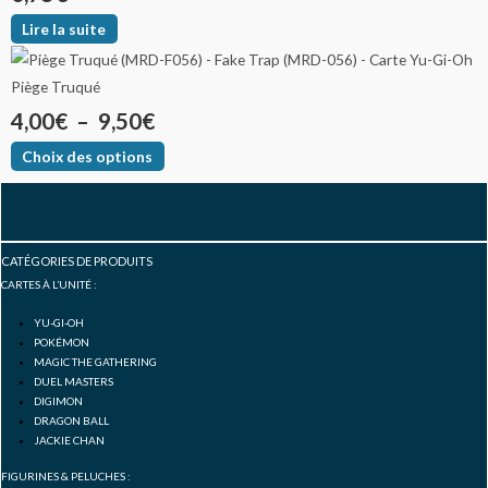
Lire la suite
Piège Truqué
4,00
€
–
9,50
€
Choix des options
F
I
Y
a
n
o
CATÉGORIES DE PRODUITS
CARTES À L’UNITÉ :
c
s
u
YU-GI-OH
POKÉMON
e
t
t
MAGIC THE GATHERING
DUEL MASTERS
DIGIMON
b
a
u
DRAGON BALL
JACKIE CHAN
FIGURINES & PELUCHES :