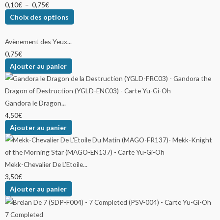
0,10
€
–
0,75
€
Choix des options
Avènement des Yeux...
0,75
€
Ajouter au panier
Gandora le Dragon...
4,50
€
Ajouter au panier
Mekk-Chevalier De L’Etoile...
3,50
€
Ajouter au panier
7 Completed