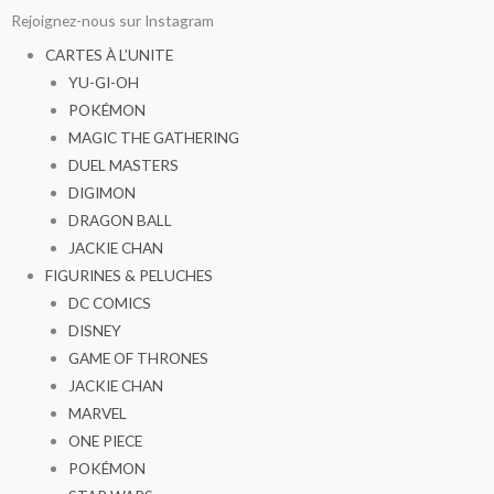
Aller
Rejoignez-nous sur Instagram
au
CARTES À L’UNITE
contenu
YU-GI-OH
POKÉMON
MAGIC THE GATHERING
DUEL MASTERS
DIGIMON
DRAGON BALL
JACKIE CHAN
FIGURINES & PELUCHES
DC COMICS
DISNEY
GAME OF THRONES
JACKIE CHAN
MARVEL
ONE PIECE
POKÉMON