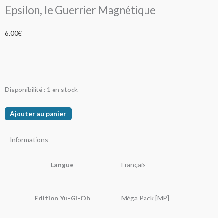
Epsilon, le Guerrier Magnétique
6,00
€
quantité
Disponibilité :
1 en stock
de
Epsilon,
Ajouter au panier
le
Guerrier
Informations
Magnétique
Langue
Français
Edition Yu-Gi-Oh
Méga Pack [MP]