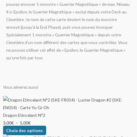
pouvez envoyer 1 monstre « Guerrier Magnétique » de max. Niveau
4 (« Epsilon, le Guerrier Magnétique » exclu) depuis votre Deck au
Cimetière ; le nom de cette carte devient le nom du monstre
envoyé (jusqu’à la End Phase), puis vous pouvez Invoquer
Spécialement 1 monstre « Guerrier Magnétique » depuis votre
Cimetière d’un nom différent des cartes que vous contrôlez. Vous
ne pouvez utiliser cet effet de « Epsilon, le Guerrier Magnétique »
qu’une fois par tour.
Vous aimerez aussi
Plage
Plage
Plage
Plage
Plage
Plage
Plage
Plage
Plage
Ce
Ce
Ce
Ce
Ce
Ce
Ce
Ce
Ce
Ce
Ce
Ce
de
de
de
de
de
de
de
de
de
produit
produit
produit
produit
produit
produit
produit
produit
produit
produit
produit
produit
prix :
prix :
prix :
prix :
prix :
prix :
prix :
prix :
prix :
a
a
a
a
a
a
a
a
a
a
a
a
Dragon Etincelant N°2
3,00€
0,10€
0,10€
0,15€
0,50€
0,20€
1,00€
3,50€
5,50€
plusieurs
plusieurs
plusieurs
plusieurs
plusieurs
plusieurs
plusieurs
plusieurs
plusieurs
plusieurs
plusieurs
plusieurs
3,00
€
–
5,00
€
à
à
à
à
à
à
à
à
à
variations.
variations.
variations.
variations.
variations.
variations.
variations.
variations.
variations.
variations.
variations.
variations.
Choix des options