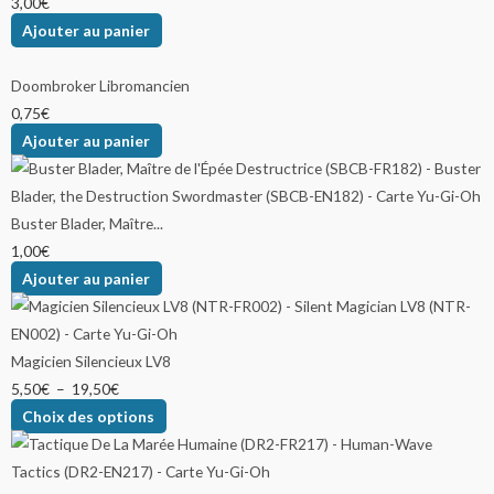
3,00
€
Ajouter au panier
Doombroker Libromancien
0,75
€
Ajouter au panier
Buster Blader, Maître...
1,00
€
Ajouter au panier
Magicien Silencieux LV8
5,50
€
–
19,50
€
Choix des options