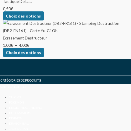
Tactique De La...
0,50
€
Choix des options
Ecrasement Destructeur
1,00
€
–
4,00
€
Choix des options
F
I
Y
a
n
o
CATÉGORIES DE PRODUITS
CARTES À L’UNITÉ :
c
s
u
YU-GI-OH
POKÉMON
e
t
t
MAGIC THE GATHERING
DUEL MASTERS
DIGIMON
b
a
u
DRAGON BALL
JACKIE CHAN