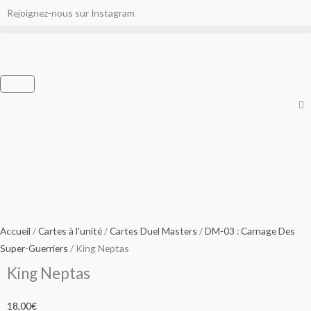
Aller
Rejoignez-nous sur Instagram
au
contenu
Panier
Accueil
/
Cartes à l'unité
/
Cartes Duel Masters
/
DM-03 : Carnage Des
Super-Guerriers
/ King Neptas
King Neptas
18,00
€