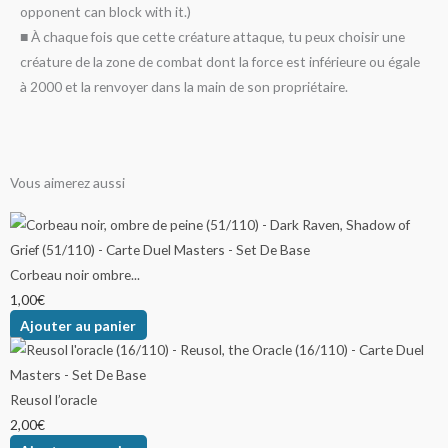
opponent can block with it.)
■ À chaque fois que cette créature attaque, tu peux choisir une
créature de la zone de combat dont la force est inférieure ou égale
à 2000 et la renvoyer dans la main de son propriétaire.
Vous aimerez aussi
Plage
Plage
Plage
Ce
Ce
Ce
de
de
de
produit
produit
produit
prix :
prix :
prix :
a
a
a
Corbeau noir ombre...
9,00€
35,00€
19,00€
plusieurs
plusieurs
plusieurs
1,00
€
à
à
à
variations.
variations.
variations.
Ajouter au panier
29,00€
89,00€
39,00€
Les
Les
Les
options
options
options
peuvent
peuvent
peuvent
Reusol l’oracle
être
être
être
2,00
€