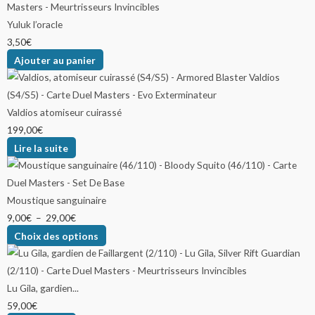
Yuluk l’oracle
3,50
€
Ajouter au panier
Valdios atomiseur cuirassé
199,00
€
Lire la suite
Moustique sanguinaire
9,00
€
–
29,00
€
Choix des options
Lu Gila, gardien...
59,00
€