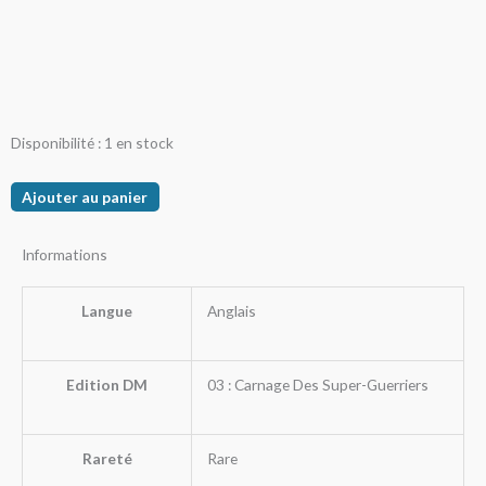
quantité
Disponibilité :
1 en stock
de
King
Ajouter au panier
Neptas
Informations
Langue
Anglais
Edition DM
03 : Carnage Des Super-Guerriers
Rareté
Rare