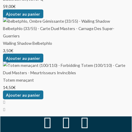
59,00
€
Ajouter au panier
Wailing Shadow Belbetphlo
3,50
€
Ajouter au panier
Totem menaçant
14,50
€
Ajouter au panier
F
I
Y