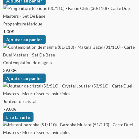
choisies
choisies
choisies
Ajouter au panier
sur
sur
sur
la
la
la
page
page
page
Progéniture féerique
du
du
du
1,00
€
produit
produit
produit
Ajouter au panier
Contemplation de magma
39,00
€
Ajouter au panier
Jouteur de cristal
79,00
€
Lire la suite