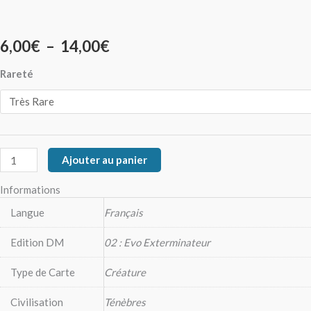
la
la
la
la
la
page
page
page
page
page
6,00
€
–
14,00
€
du
du
du
du
du
produit
produit
produit
produit
produit
Rareté
Ajouter au panier
Informations
Langue
Français
Edition DM
02 : Evo Exterminateur
Type de Carte
Créature
Civilisation
Ténèbres