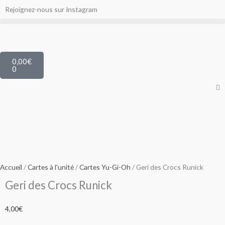
Aller
Rejoignez-nous sur Instagram
au
contenu
Panier
0,00
€
0
Accueil
/
Cartes à l'unité
/
Cartes Yu-Gi-Oh
/ Geri des Crocs Runick
Geri des Crocs Runick
4,00
€