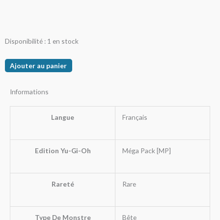
quantité
Disponibilité :
1 en stock
de
Geri
Ajouter au panier
des
Crocs
Informations
Runick
Langue
Français
Edition Yu-Gi-Oh
Méga Pack [MP]
Rareté
Rare
Type De Monstre
Bête