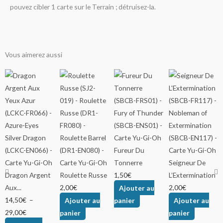
pouvez cibler 1 carte sur le Terrain ; détruisez-la.
Vous aimerez aussi
Plage
Ce
de
produit
prix :
a
14,50€
plusieurs
à
variations.
29,00€
Les
options
Fureur Du
peuvent
Tonnerre
Seigneur De
être
Dragon Argent
Roulette Russe
1,50
€
L’Extermination
choisies
Aux...
2,00
€
Ajouter au
2,00
€
sur
14,50
€
–
Ajouter au
panier
Ajouter au
la
29,00
€
panier
panier