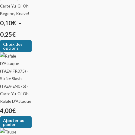
Begone, Knave!
0,10
€
–
0,25
€
Choix des
options
Rafale D’Attaque
4,00
€
Ajouter au
panier