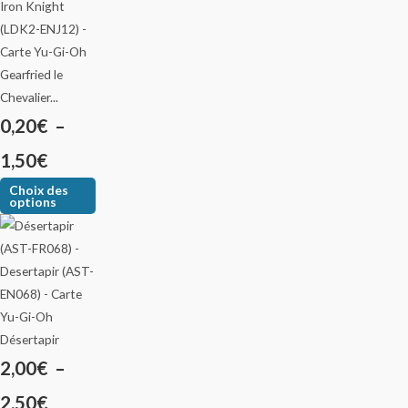
Gearfried le
Chevalier...
0,20
€
–
1,50
€
Choix des
options
Désertapir
2,00
€
–
2,50
€