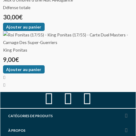
Défense totale
30,00
€
Ajouter au panier
King Ponitas
9,00
€
Ajouter au panier
F
I
Y
a
n
o
CATÉGORIES DE PRODUITS
c
s
u
À PROPOS