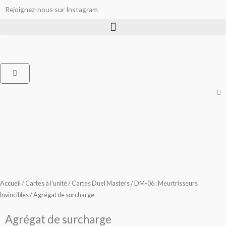
Aller
Rejoignez-nous sur Instagram
au
contenu
Panier
Accueil
/
Cartes à l'unité
/
Cartes Duel Masters
/
DM-06 : Meurtrisseurs
Invincibles
/ Agrégat de surcharge
Agrégat de surcharge