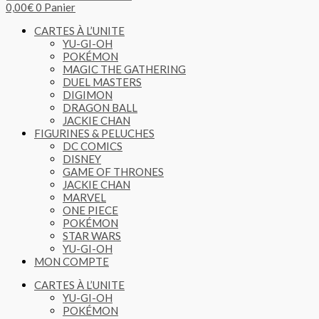
0,00
€
0
Panier
CARTES À L’UNITE
YU-GI-OH
POKÉMON
MAGIC THE GATHERING
DUEL MASTERS
DIGIMON
DRAGON BALL
JACKIE CHAN
FIGURINES & PELUCHES
DC COMICS
DISNEY
GAME OF THRONES
JACKIE CHAN
MARVEL
ONE PIECE
POKÉMON
STAR WARS
YU-GI-OH
MON COMPTE
CARTES À L’UNITE
YU-GI-OH
POKÉMON