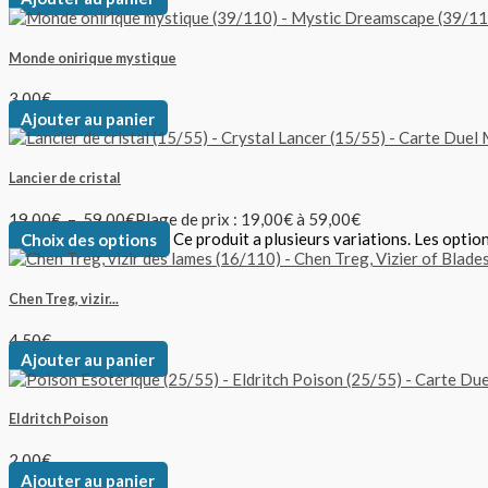
Monde onirique mystique
3,00
€
Ajouter au panier
Lancier de cristal
19,00
€
–
59,00
€
Plage de prix : 19,00€ à 59,00€
Choix des options
Ce produit a plusieurs variations. Les optio
Chen Treg, vizir...
4,50
€
Ajouter au panier
Eldritch Poison
2,00
€
Ajouter au panier