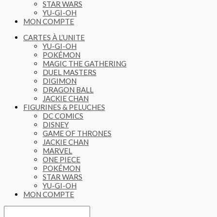
STAR WARS
YU-GI-OH
MON COMPTE
CARTES À L’UNITE
YU-GI-OH
POKÉMON
MAGIC THE GATHERING
DUEL MASTERS
DIGIMON
DRAGON BALL
JACKIE CHAN
FIGURINES & PELUCHES
DC COMICS
DISNEY
GAME OF THRONES
JACKIE CHAN
MARVEL
ONE PIECE
POKÉMON
STAR WARS
YU-GI-OH
MON COMPTE