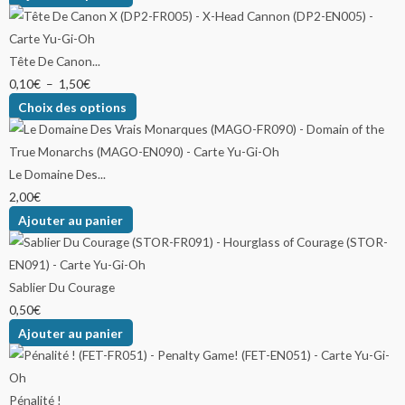
Tête De Canon...
0,10
€
–
1,50
€
Choix des options
Le Domaine Des...
2,00
€
Ajouter au panier
Sablier Du Courage
0,50
€
Ajouter au panier
Pénalité !