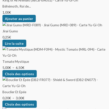
Béhémoth, Roi de...
1,00
€
Ajouter au panier
Jirai Gumo
0,25
€
Lire la suite
Tomate Mystique
5,00
€
–
6,50
€
Choix des options
Bouclier Et Epée
0,20
€
–
3,00
€
Choix des options