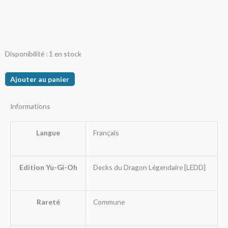
quantité
Disponibilité :
1 en stock
de
Cyber
Ajouter au panier
Dinosaure
Informations
Langue
Français
Edition Yu-Gi-Oh
Decks du Dragon Légendaire [LEDD]
Rareté
Commune