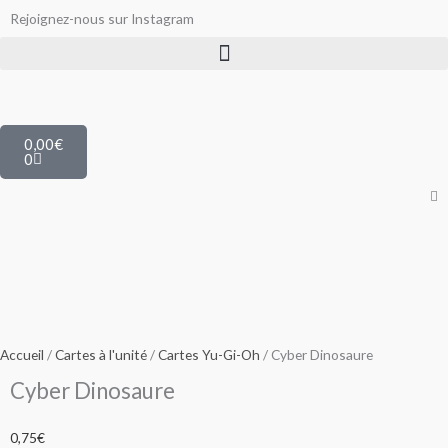
Aller
Rejoignez-nous sur Instagram
au
contenu
Panier
0,00
€
0
Accueil
/
Cartes à l'unité
/
Cartes Yu-Gi-Oh
/ Cyber Dinosaure
Cyber Dinosaure
0,75
€