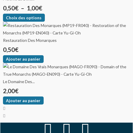
0,50
€
–
1,00
€
Choix des options
Restauration Des Monarques
0,50
€
Ajouter au panier
Le Domaine Des...
2,00
€
Ajouter au panier
F
I
Y