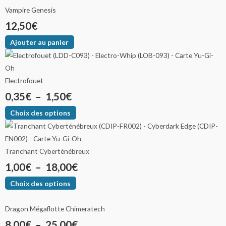
Vampire Genesis
12,50
€
Ajouter au panier
Electrofouet
0,35
€
–
1,50
€
Choix des options
Tranchant Cyberténébreux
1,00
€
–
18,00
€
Choix des options
Dragon Mégaflotte Chimeratech
8,00
€
–
25,00
€