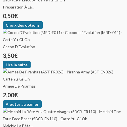
Préparation À La...
0,50
€
Choix des options
Cocon D’Evolution
3,50
€
Lire la suite
Armée De Piranhas
2,00
€
Ajouter au panier
Melchid La Bête...