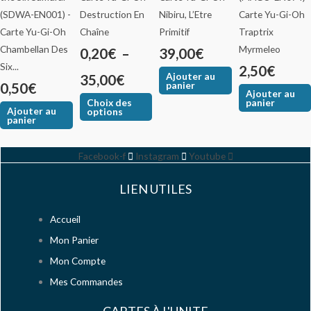
options
Destruction En
Nibiru, L’Etre
à
peuvent
Chaîne
Primitif
Traptrix
35,00€
être
Chambellan Des
Myrmeleo
0,20
€
–
39,00
€
choisies
Six...
2,50
€
Ajouter au
35,00
€
sur
panier
0,50
€
Ajouter au
la
Choix des
panier
Ajouter au
options
page
panier
du
produit
Facebook-f
Instagram
Youtube
LIEN UTILES
Accueil
Mon Panier
Mon Compte
Mes Commandes