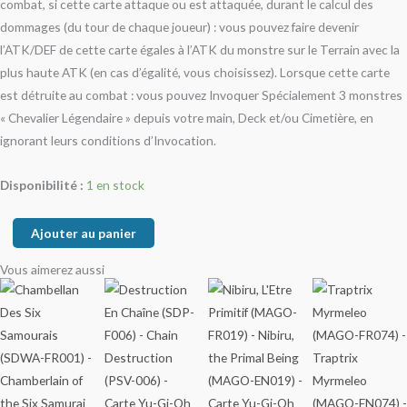
combat, si cette carte attaque ou est attaquée, durant le calcul des
dommages (du tour de chaque joueur) : vous pouvez faire devenir
l’ATK/DEF de cette carte égales à l’ATK du monstre sur le Terrain avec la
plus haute ATK (en cas d’égalité, vous choisissez). Lorsque cette carte
est détruite au combat : vous pouvez Invoquer Spécialement 3 monstres
« Chevalier Légendaire » depuis votre main, Deck et/ou Cimetière, en
ignorant leurs conditions d’Invocation.
Disponibilité :
1 en stock
Ajouter au panier
Vous aimerez aussi
Ce
Plage
produit
de
a
plusieurs
prix :
variations.
0,20€
Les