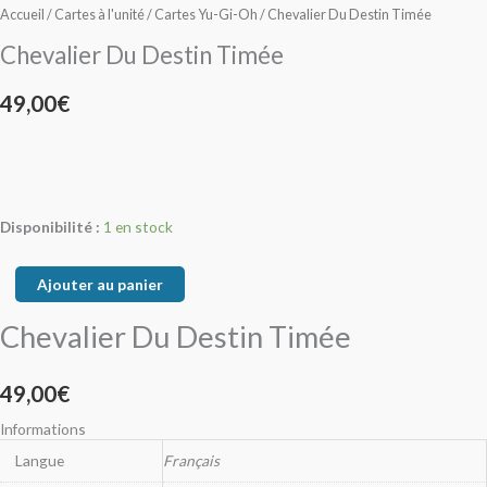
Timée
Timée
Accueil
/
Cartes à l'unité
/
Cartes Yu-Gi-Oh
/ Chevalier Du Destin Timée
Chevalier Du Destin Timée
49,00
€
Disponibilité :
1 en stock
Ajouter au panier
Chevalier Du Destin Timée
49,00
€
Informations
Langue
Français