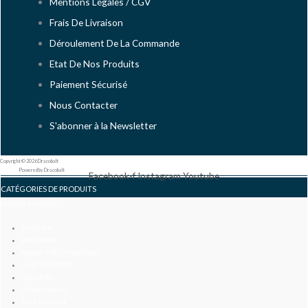
Mentions Légales / CGV
Frais De Livraison
Déroulement De La Commande
Etat De Nos Produits
Paiement Sécurisé
Nous Contacter
S'abonner à la Newsletter
Copyright © 2026 Dracobalt
Powered by Dracobalt
Facebook-f
Instagram
Youtube
CATÉGORIES DE PRODUITS
CARTES À L’UNITÉ :
YU-GI-OH
POKÉMON
MAGIC THE GATHERING
DUEL MASTERS
DIGIMON
DRAGON BALL
JACKIE CHAN