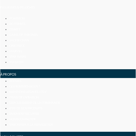
FIGURINES & PELUCHES :
POKÉMON
DC COMICS
DISNEY
GAME OF THRONES
JACKIE CHAN
ONE PIECE
MARVEL
STAR WARS
YU-GI-OH
À PROPOS
ACCUEIL
QUI SOMMES-NOUS ?
MENTIONS LÉGALES / CGV
FRAIS DE LIVRAISON
DÉROULEMENT DE LA COMMANDE
ETAT DE NOS PRODUITS
PAIEMENT SÉCURISÉ
NOUS CONTACTER
S’ABONNER À LA NEWSLETTER