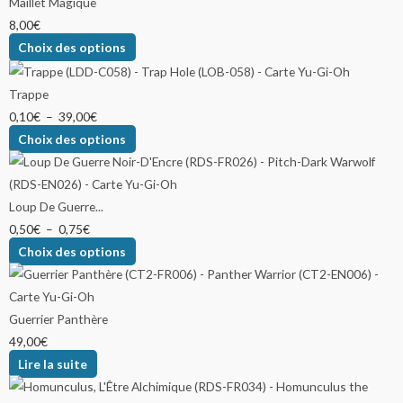
Maillet Magique
8,00
€
Choix des options
Trappe
0,10
€
–
39,00
€
Choix des options
Loup De Guerre...
0,50
€
–
0,75
€
Choix des options
Guerrier Panthère
49,00
€
Lire la suite