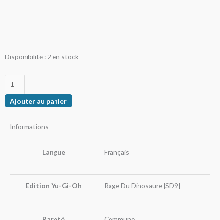
quantité
Disponibilité :
2 en stock
de
Battement
De
Ajouter au panier
Queue
Informations
Langue
Français
Edition Yu-Gi-Oh
Rage Du Dinosaure [SD9]
Rareté
Commune