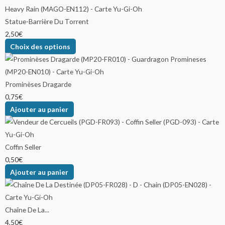
Statue-Barrière Du Torrent
2,50
€
Choix des options
Prominèses Dragarde
0,75
€
Ajouter au panier
Coffin Seller
0,50
€
Ajouter au panier
Chaîne De La...
4,50
€