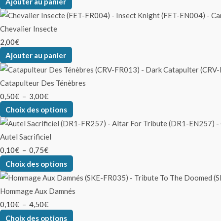
Ajouter au panier
Chevalier Insecte
2,00
€
Ajouter au panier
Catapulteur Des Ténèbres
0,50
€
–
3,00
€
Choix des options
Autel Sacrificiel
0,10
€
–
0,75
€
Choix des options
Hommage Aux Damnés
0,10
€
–
4,50
€
Choix des options