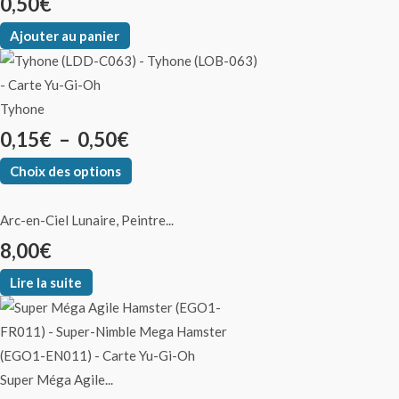
0,50
€
Ajouter au panier
Tyhone
0,15
€
–
0,50
€
Choix des options
Arc-en-Ciel Lunaire, Peintre...
8,00
€
Lire la suite
Super Méga Agile...