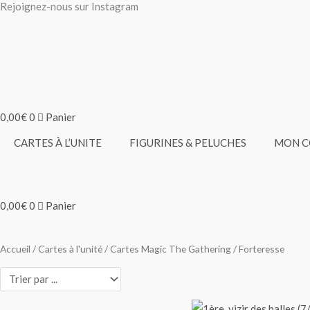
Rejoignez-nous sur Instagram
Aller
au
contenu
0,00
€
0
Panier
CARTES À L’UNITE
FIGURINES & PELUCHES
MON 
0,00
€
0
Panier
Accueil
/
Cartes à l'unité
/
Cartes Magic The Gathering
/ Forteresse