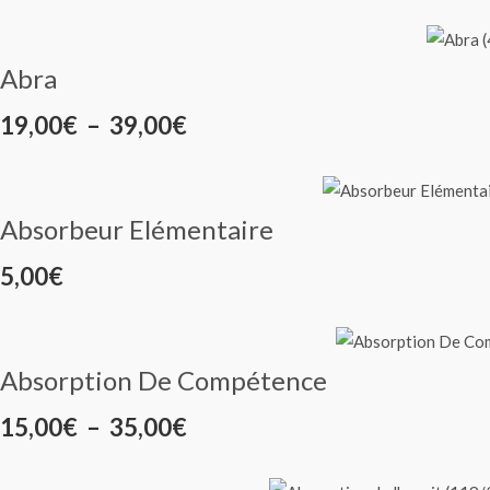
de
prix :
Abra
0,50€
Plage
19,00
€
–
39,00
€
à
de
3,00€
prix :
Absorbeur Elémentaire
19,00€
5,00
€
à
39,00€
Absorption De Compétence
Plage
15,00
€
–
35,00
€
de