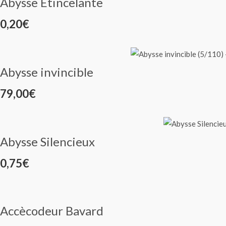
Abysse Etincelante
0,20
€
Abysse invincible
79,00
€
Abysse Silencieux
0,75
€
Accècodeur Bavard