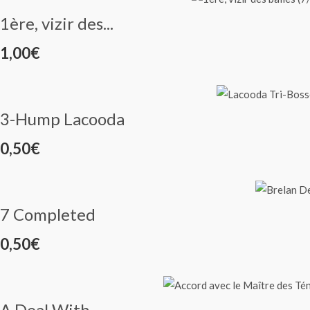
1ère, vizir des...
1,00
€
3-Hump Lacooda
0,50
€
7 Completed
0,50
€
A Deal With...