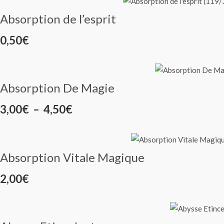
prix :
Absorption de l’esprit
15,00€
0,50
€
à
35,00€
Absorption De Magie
Plage
3,00
€
–
4,50
€
de
prix :
Absorption Vitale Magique
3,00€
2,00
€
à
4,50€