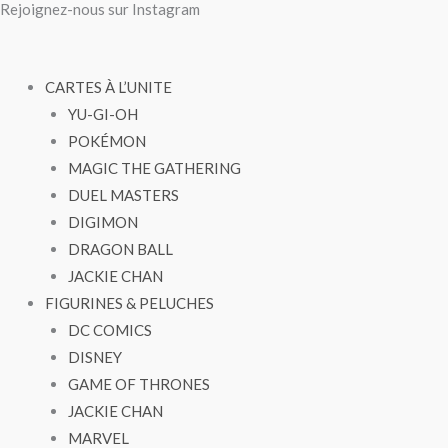
Rejoignez-nous sur Instagram
Aller
quantité
quantité
au
de
de
contenu
Agent
Agent
CARTES À L’UNITE
Tag
Tag
YU-GI-OH
#40
#40
POKÉMON
MAGIC THE GATHERING
DUEL MASTERS
DIGIMON
DRAGON BALL
JACKIE CHAN
FIGURINES & PELUCHES
DC COMICS
DISNEY
GAME OF THRONES
JACKIE CHAN
MARVEL