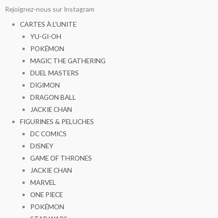
Aller
Rejoignez-nous sur Instagram
au
CARTES À L’UNITE
contenu
YU-GI-OH
POKÉMON
MAGIC THE GATHERING
DUEL MASTERS
DIGIMON
DRAGON BALL
JACKIE CHAN
FIGURINES & PELUCHES
DC COMICS
DISNEY
GAME OF THRONES
JACKIE CHAN
MARVEL
ONE PIECE
POKÉMON