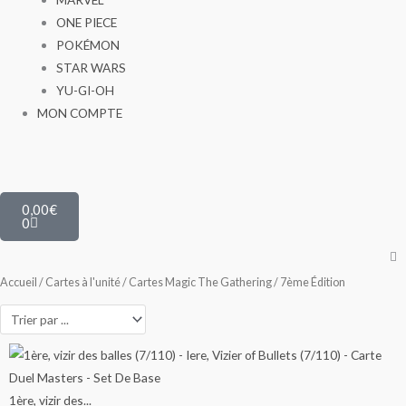
ONE PIECE
POKÉMON
STAR WARS
YU-GI-OH
MON COMPTE
Panier
0,00
€
0
Accueil
/
Cartes à l'unité
/
Cartes Magic The Gathering
/ 7ème Édition
Ce
Ce
Ce
Ce
Ce
Ce
Ce
Ce
Plage
Plage
Plage
Plage
Plage
Plage
Plage
produit
produit
produit
produit
produit
produit
produit
produit
de
de
de
de
de
de
de
a
a
a
a
a
a
a
a
1ère, vizir des...