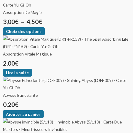
Absorption De Magie
3,00
€
–
4,50
€
Choix des options
Absorption Vitale Magique
2,00
€
Lire la suite
Abysse Etincelante
0,20
€
Ajouter au panier