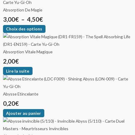
Absorption De Magie
3,00
€
–
4,50
€
Choix des options
Absorption Vitale Magique
2,00
€
Lire la suite
Abysse Etincelante
0,20
€
Ajouter au panier