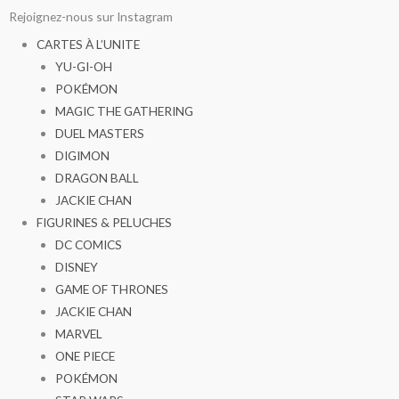
Aller
Rejoignez-nous sur Instagram
au
CARTES À L’UNITE
contenu
YU-GI-OH
POKÉMON
MAGIC THE GATHERING
DUEL MASTERS
DIGIMON
DRAGON BALL
JACKIE CHAN
FIGURINES & PELUCHES
DC COMICS
DISNEY
GAME OF THRONES
JACKIE CHAN
MARVEL
ONE PIECE
POKÉMON