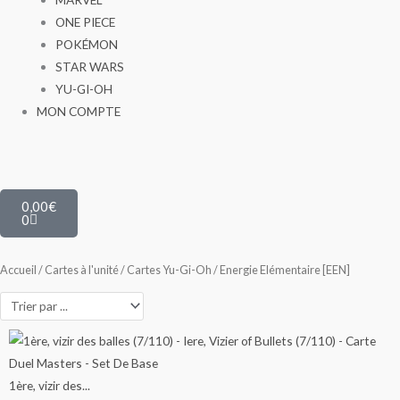
ONE PIECE
POKÉMON
STAR WARS
YU-GI-OH
MON COMPTE
Panier
0,00
€
0
Accueil
/
Cartes à l'unité
/
Cartes Yu-Gi-Oh
/ Energie Elémentaire [EEN]
Ce
Ce
Ce
Ce
Ce
Ce
Ce
Ce
Plage
Plage
Plage
Plage
Plage
Plage
Plage
produit
produit
produit
produit
produit
produit
produit
produit
de
de
de
de
de
de
de
a
a
a
a
a
a
a
a
1ère, vizir des...