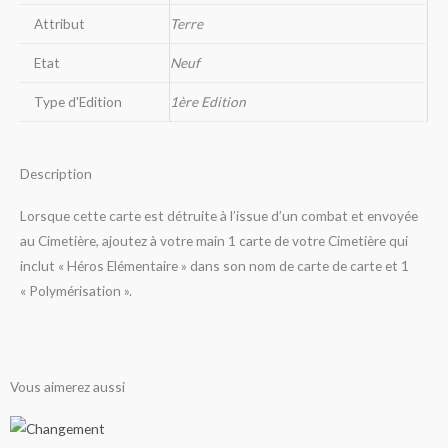
Attribut
Terre
Etat
Neuf
Type d'Edition
1ère Edition
Description
Lorsque cette carte est détruite à l’issue d’un combat et envoyée
au Cimetière, ajoutez à votre main 1 carte de votre Cimetière qui
inclut « Héros Elémentaire » dans son nom de carte de carte et 1
« Polymérisation ».
Vous aimerez aussi
Ce
Ce
Ce
Ce
Ce
Ce
Ce
Ce
Ce
Ce
Ce
Ce
Ce
Ce
Ce
Ce
Ce
Ce
Ce
Ce
Ce
Ce
Ce
Ce
Plage
Plage
Plage
Plage
Plage
Plage
Plage
Plage
Plage
Plage
Plage
Plage
Plage
Plage
Plage
Plage
Plage
Plage
Plage