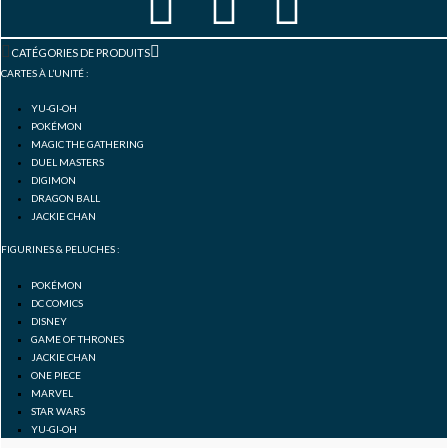
F
I
Y
a
n
o
CATÉGORIES DE PRODUITS
CARTES À L’UNITÉ :
c
s
u
YU-GI-OH
POKÉMON
e
t
t
MAGIC THE GATHERING
DUEL MASTERS
DIGIMON
b
a
u
DRAGON BALL
JACKIE CHAN
o
g
b
FIGURINES & PELUCHES :
POKÉMON
o
r
e
DC COMICS
DISNEY
GAME OF THRONES
k
a
JACKIE CHAN
ONE PIECE
MARVEL
-
m
STAR WARS
YU-GI-OH