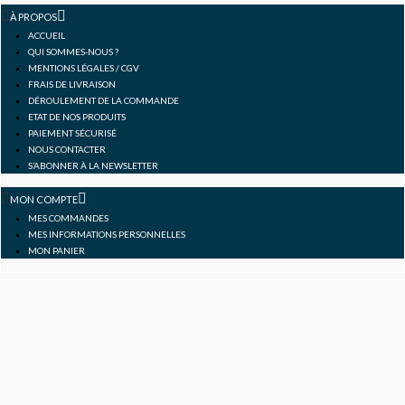
f
À PROPOS
ACCUEIL
QUI SOMMES-NOUS ?
MENTIONS LÉGALES / CGV
FRAIS DE LIVRAISON
DÉROULEMENT DE LA COMMANDE
ETAT DE NOS PRODUITS
PAIEMENT SÉCURISÉ
NOUS CONTACTER
S’ABONNER À LA NEWSLETTER
MON COMPTE
MES COMMANDES
MES INFORMATIONS PERSONNELLES
MON PANIER