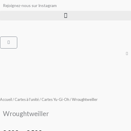
Aller
Rejoignez-nous sur Instagram
au
contenu
Panier
Accueil
/
Cartes à l'unité
/
Cartes Yu-Gi-Oh
/ Wroughtweiller
Wroughtweiller