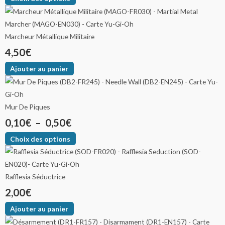
Marcheur Métallique Militaire
4,50
€
Ajouter au panier
Mur De Piques
0,10
€
–
0,50
€
Choix des options
Rafflesia Séductrice
2,00
€
Ajouter au panier