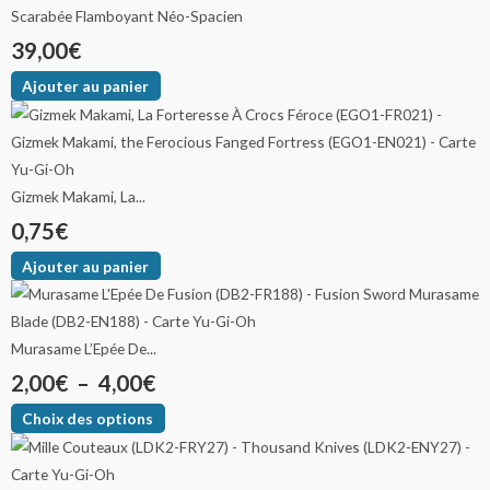
Scarabée Flamboyant Néo-Spacien
39,00
€
Ajouter au panier
Gizmek Makami, La...
0,75
€
Ajouter au panier
Murasame L’Epée De...
2,00
€
–
4,00
€
Choix des options