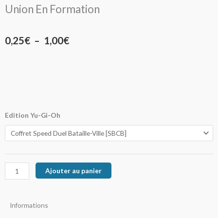
Union En Formation
Plage
0,25
€
–
1,00
€
de
prix :
0,25€
à
quantité
Edition Yu-Gi-Oh
de
1,00€
Union
En
Formation
Ajouter au panier
Informations