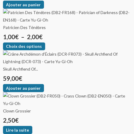
Ajouter au panier
Patricien Des Ténèbres
1,00
€
–
2,00
€
Choix des options
Skull Archfiend Of...
59,00
€
Ajouter au panier
Clown Grossier
2,50
€
Lire la suite