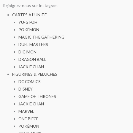
Aller
Rejoignez-nous sur Instagram
au
CARTES À L’UNITE
contenu
YU-GI-OH
POKÉMON
MAGIC THE GATHERING
DUEL MASTERS
DIGIMON
DRAGON BALL
JACKIE CHAN
FIGURINES & PELUCHES
DC COMICS
DISNEY
GAME OF THRONES
JACKIE CHAN
MARVEL
ONE PIECE
POKÉMON