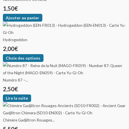
1,50
€
Ajouter au panier
Hydrogeddon
2,00
€
Choix des options
Numéro 87 –...
2,50
€
Lire la suite
Chimère Gadjiltron Rouages...