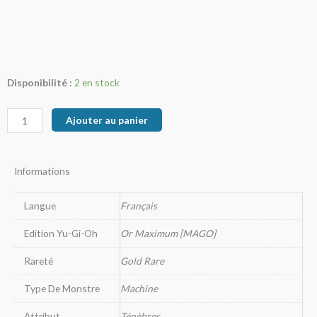
quantité
Disponibilité :
2 en stock
de
Destructeur
Ajouter au panier
des
Ténèbres
Kozmo
Informations
Langue
Français
Edition Yu-Gi-Oh
Or Maximum [MAGO]
Rareté
Gold Rare
Type De Monstre
Machine
Attribut
Ténèbres