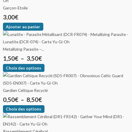
Garçon-Etoile
3,00
€
Ajouter au panier
Metallizing Parasite –...
1,50
€
–
3,50
€
Choix des options
Gardien Celtique Recyclé
0,50
€
–
8,50
€
Choix des options
Rassemblement Cérébral