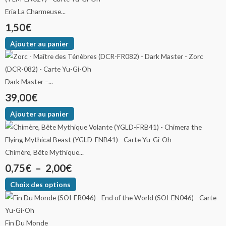
Eria La Charmeuse...
1,50
€
Ajouter au panier
Dark Master –...
39,00
€
Ajouter au panier
Chimère, Bête Mythique...
0,75
€
–
2,00
€
Choix des options
Fin Du Monde