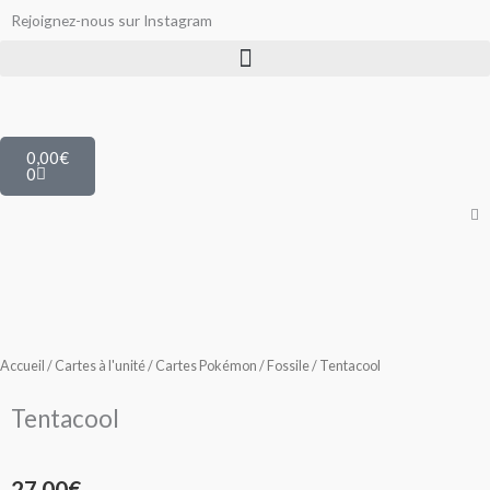
Aller
Rejoignez-nous sur Instagram
au
contenu
Panier
0,00
€
0
Accueil
/
Cartes à l'unité
/
Cartes Pokémon
/
Fossile
/ Tentacool
Tentacool
27,00
€