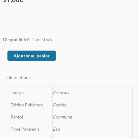
quantité
Disponibilité :
1 en stock
de
Tentacool
Ajouter au panier
Informations
Langue
Français
Edition Pokémon
Fossile
Rareté
Commune
Type Pokémon
Eau