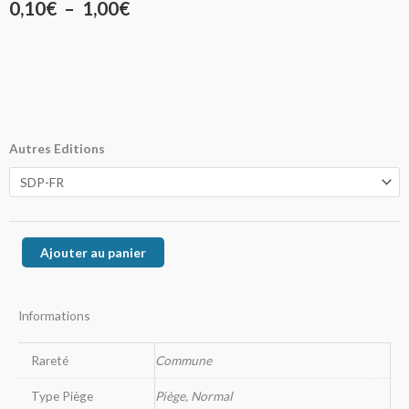
Plage
0,10
€
–
1,00
€
de
prix :
0,10€
à
quantité
Autres Editions
de
1,00€
Javelot
Enchanté
Ajouter au panier
Informations
Rareté
Commune
Type Piège
Piège, Normal