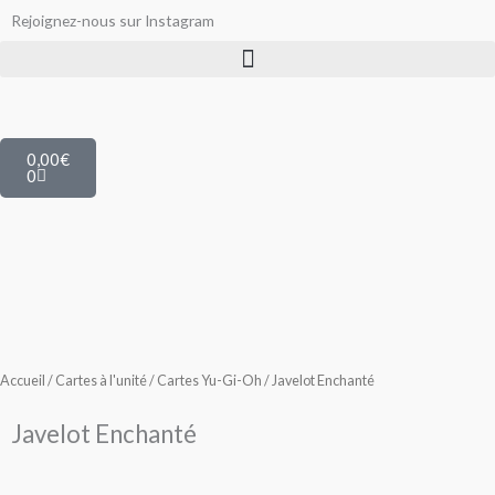
Aller
Rejoignez-nous sur Instagram
au
contenu
Panier
0,00
€
0
Accueil
/
Cartes à l'unité
/
Cartes Yu-Gi-Oh
/ Javelot Enchanté
Javelot Enchanté