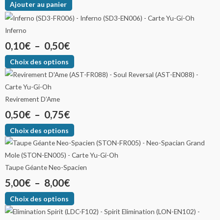
Ajouter au panier
Inferno
0,10
€
–
0,50
€
Choix des options
Revirement D’Ame
0,50
€
–
0,75
€
Choix des options
Taupe Géante Neo-Spacien
5,00
€
–
8,00
€
Choix des options