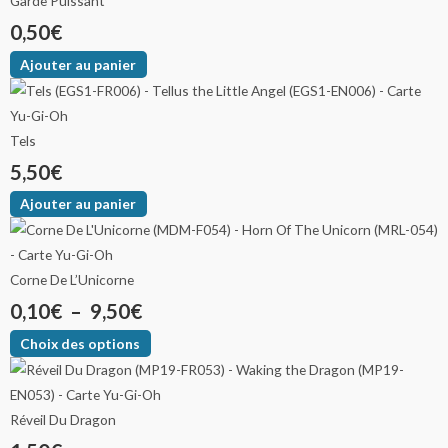
Garde Puissant
0,50
€
Ajouter au panier
Tels
5,50
€
Ajouter au panier
Corne De L’Unicorne
0,10
€
–
9,50
€
Choix des options
Réveil Du Dragon